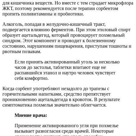
для кишечника веществ. Но вместе с тем страдает микрофлора
ЖКТ, поэтому рекомендуется после терапии сорбентом
пропить поливитамины и пробиотики.
Алкоголь, попадая в желудочно-кишечный тракт,
подвергается влиянию ферментов. При этом этиловый спирт
образует ацетальдегид, который провоцирует похмельный
синдром. Этот компонент и проводит к болезненному
состоянию, нарушениям пищеварения, приступам тошноты и
рвотным позывам.
Если принять активированный уголь за несколько
часов до застолья, таблетки впитают еще не
распавшийся этанол и наутро человек чувствует
себя комфортно.
Когда сорбент употребляют незадолго до трапезы с
горячительными напитками, средство препятствует
проникновению ацетальдегида в кровоток. В результате
симптоматика похмелья значительно облегчается.
Мнение врача:
Применение активированного угля при похмелье
вызывает разногласия среди врачей. Некоторые