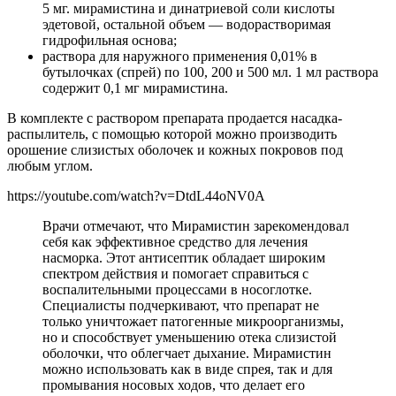
5 мг. мирамистина и динатриевой соли кислоты
эдетовой, остальной объем — водорастворимая
гидрофильная основа;
раствора для наружного применения 0,01% в
бутылочках (спрей) по 100, 200 и 500 мл. 1 мл раствора
содержит 0,1 мг мирамистина.
В комплекте с раствором препарата продается насадка-
распылитель, с помощью которой можно производить
орошение слизистых оболочек и кожных покровов под
любым углом.
https://youtube.com/watch?v=DtdL44oNV0A
Врачи отмечают, что Мирамистин зарекомендовал
себя как эффективное средство для лечения
насморка. Этот антисептик обладает широким
спектром действия и помогает справиться с
воспалительными процессами в носоглотке.
Специалисты подчеркивают, что препарат не
только уничтожает патогенные микроорганизмы,
но и способствует уменьшению отека слизистой
оболочки, что облегчает дыхание. Мирамистин
можно использовать как в виде спрея, так и для
промывания носовых ходов, что делает его