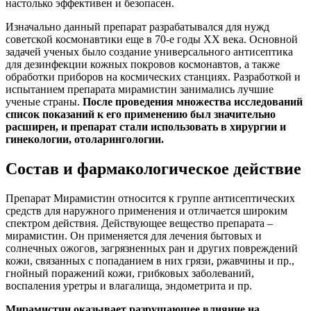
настолько эффективен и безопасен.
Изначально данный препарат разрабатывался для нужд
советской космонавтики еще в 70-е годы XX века. Основной
задачей ученых было создание универсального антисептика
для дезинфекции кожных покровов космонавтов, а также
обработки приборов на космических станциях. Разработкой и
испытанием препарата мирамистин занимались лучшие
ученые страны.
После проведения множества исследований
список показаний к его применению был значительно
расширен, и препарат стали использовать в хирургии и
гинекологии, отоларингологии.
Состав и фармакологическое действие
Препарат Мирамистин относится к группе антисептических
средств для наружного применения и отличается широким
спектром действия. Действующее вещество препарата –
мирамистин. Он применяется для лечения бытовых и
солнечных ожогов, загрязненных ран и других повреждений
кожи, связанных с попаданием в них грязи, ржавчины и пр.,
гнойный поражений кожи, грибковых заболеваний,
воспаления уретры и влагалища, эндометрита и пр.
Мирамистин оказывает разрушающее влияние на