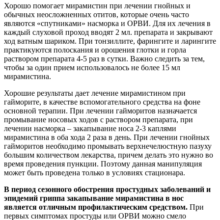
Хорошо помогает мирамистин при лечении гнойных и
обычных неосложненных отитов, которые очень часто
являются «спутниками» насморка и ОРВИ. Для их лечения в
каждый слуховой проход вводят 2 мл. препарата и закрывают
ход ватным шариком. При тонзиллите, фарингите и ларингите
практикуются полоскания и орошения глотки и горла
раствором препарата 4-5 раз в сутки. Важно следить за тем,
чтобы за один прием использовалось не более 15 мл
мирамистина.
Хорошие результаты дает лечение мирамистином при
гайморите, в качестве вспомогательного средства на фоне
основной терапии. При лечении гайморитов назначается
промывание носовых ходов с раствором препарата, при
лечении насморка – закапывание носа 2-3 каплями
мирамистина в оба хода 2 раза в день. При лечении гнойных
гайморитов необходимо промывать верхнечелюстную пазуху
большим количеством лекарства, причем делать это нужно во
время проведения пункции. Поэтому данная манипуляция
может быть проведена только в условиях стационара.
В период сезонного обострения простудных заболеваний и
эпидемий гриппа закапывание мирамистина в нос
является отличным профилактическим средством.
При
первых симптомах простуды или ОРВИ можно смело