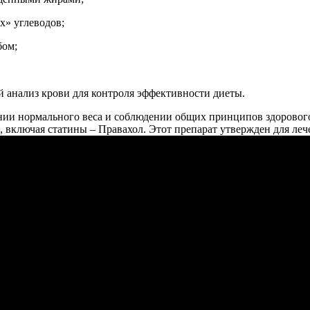
х» углеводов;
бом;
 анализ крови для контроля эффективности диеты.
и нормального веса и соблюдении общих принципов здорового о
, включая статины – Правахол. Этот препарат утвержден для ле