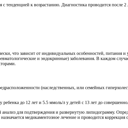
ся с тенденцией к возрастанию. Диагностика проводится после 2
ски, что зависит от индивидуальных особенностей, питания и у
евматологические и эндокринные) заболевания. В каждом случае
кторами.
редрасположенности (наследственных, или семейных гиперхолест
ребенка до 12 лет и 5.5 ммоль/л у детей с 13 лет до совершенно
 анализ для подтверждения и развернутую липидограмму. Опре
назначается медикаментозное лечение и проводится коррекция о