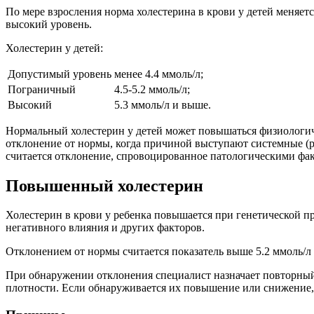
По мере взросления норма холестерина в крови у детей меняет
высокий уровень.
Холестерин у детей:
Допустимый уровень
менее 4.4 ммоль/л;
Пограничный
4.5-5.2 ммоль/л;
Высокий
5.3 ммоль/л и выше.
Нормальный холестерин у детей может повышаться физиологиче
отклонение от нормы, когда причиной выступают системные (р
считается отклонение, спровоцированное патологическими фа
Повышенный холестерин
Холестерин в крови у ребенка повышается при генетической п
негативного влияния и других факторов.
Отклонением от нормы считается показатель выше 5.2 ммоль/л у 
При обнаружении отклонения специалист назначает повторный
плотности. Если обнаруживается их повышение или снижение, 