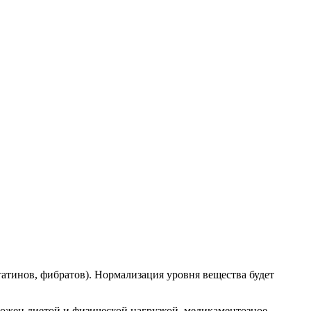
атинов, фибратов). Нормализация уровня вещества будет
можен диетой и физической нагрузкой, медикаментозное