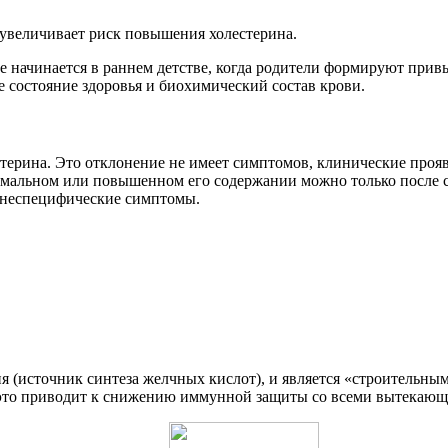
увеличивает риск повышения холестерина.
 начинается в раннем детстве, когда родители формируют прив
 состояние здоровья и биохимический состав крови.
ерина. Это отклонение не имеет симптомов, клинические прояв
мальном или повышенном его содержании можно только после сд
я неспецифические симптомы.
я (источник синтеза желчных кислот), и является «строительны
, это приводит к снижению иммунной защиты со всеми вытекаю