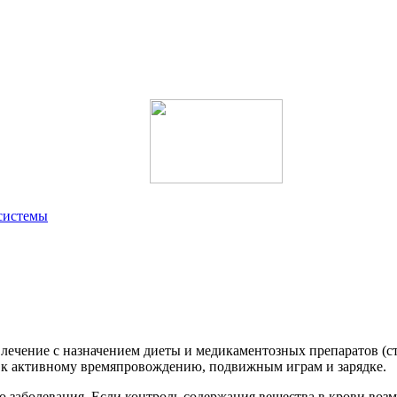
 системы
 лечение с назначением диеты и медикаментозных препаратов (ст
а к активному времяпровождению, подвижным играм и зарядке.
 заболевания. Если контроль содержания вещества в крови воз