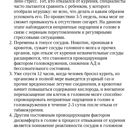
либо стресс. Тот, кто отказался от курения, специалисты
часто пытаются сравнить с ребенком, у которого
отобрали игрушку: не ясно, что делать и каким образом
успокоить его. По прошествии 3-5 недель, пока мозг не
сможет привыкнуть к отсутствию сигарет. На данном
этапе наблюдаются неприятные ощущения в голове в
связи с нервным переутомлением и регулярными
стрессовыми ситуациями.
Перемены в тонусе сосудов. Никотин, проникая в
кровоток, сужает сосуды головного мозга и прочих
органов, при отказе от курения незначительные сосуды
расширяются, что становится провоцирующим
фактором головокружения, снижения АД и
бессознательного состояния.
Уже спустя 12 часов, когда человек бросил курить, из
организма в полной мере выведется угарный газ и
прочие вредоносные летучие соединения, в кровотоке
начнет повышаться содержание кислорода, и внезапное
перенасыщение им клеток в головном мозге способно
спровоцировать неприятные ощущения в голове и
головокружения в течение 2-3 суток после отказа от
табакокурения.
Другим постоянным провоцирующим фактором
дискомфорта в голове в процессе отвыкания от курения
является понижение реактивности сосудов в головном