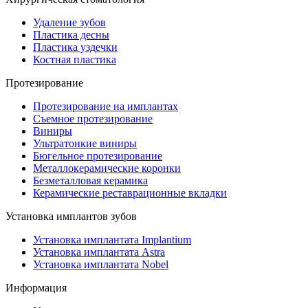
Удаление зубов
Пластика десны
Пластика уздечки
Костная пластика
Протезирование
Протезирование на имплантах
Съемное протезирование
Виниры
Ультратонкие виниры
Бюгельное протезирование
Металлокерамические коронки
Безметалловая керамика
Керамические реставрационные вкладки
Установка имплантов зубов
Установка имплантата Implantium
Установка имплантата Astra
Установка имплантата Nobel
Информация