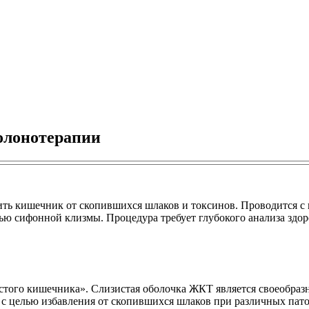
олонотерапии
тить кишечник от скопившихся шлаков и токсинов. Проводится 
ью сифонной клизмы. Процедура требует глубокого анализа здор
стого кишечника». Слизистая оболочка ЖКТ является своеобразн
с целью избавления от скопившихся шлаков при различных пато