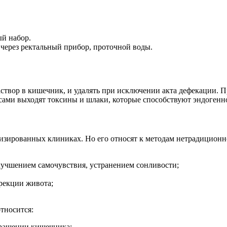
й набор.
 через ректальный прибор, проточной воды.
створ в кишечник, и удалять при исключении акта дефекации. 
ами выходят токсины и шлаки, которые способствуют эндогенн
зированных клиниках. Но его относят к методам нетрадиционн
лучшением самочувствия, устранением сонливости;
ррекции живота;
тносится:
кращении кишечника;