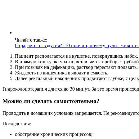
Читайте также:
Страдаете от вздутия?! 10 причин, почему пучит живот и 
Пациент располагается на кушетке, повернувшись набок, 
В прямую кишку аккуратно вставляется прибор с трубкой,
При позывах на дефекацию, раствор перестают подавать.
Жидкость из кишечника выводят в емкость.
Далее ректальный наконечник продвигают глубже, с цел
Гидроколонотерапия длится до 30 минут. За это время происхо
Можно ли сделать самостоятельно?
Проводить в домашних условиях запрещается. Не рекомендует
Последствия:
обострение хронических процессов;