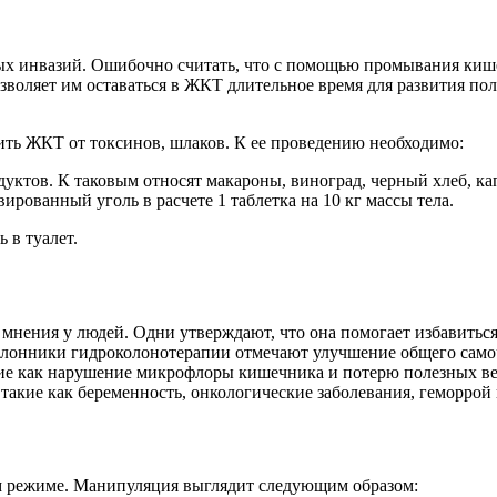
ных инвазий. Ошибочно считать, что с помощью промывания киш
 позволяет им оставаться в ЖКТ длительное время для развития 
ить ЖКТ от токсинов, шлаков. К ее проведению необходимо:
дуктов. К таковым относят макароны, виноград, черный хлеб, ка
рованный уголь в расчете 1 таблетка на 10 кг массы тела.
 в туалет.
 мнения у людей. Одни утверждают, что она помогает избавиться
лонники гидроколонотерапии отмечают улучшение общего самоч
ие как нарушение микрофлоры кишечника и потерю полезных в
, такие как беременность, онкологические заболевания, геморро
ом режиме. Манипуляция выглядит следующим образом: