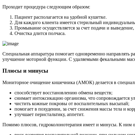
Проходит процедура следующим образом:
Пациент располагается на удобной кушетке.
Для каждого клиента имеется стерильный индивидуальны
Промывание осуществляется за счет подачи и выведение,
Очистка длится полчаса.
Специальная аппаратура помогает одновременно направлять ра
улучшение моторной функции. С удаляемыми фекальными масс
Плюсы и минусы
Мониторное очищение кишечника (АМОК) делается в специали
способствует восстановлению обмена веществ;
снимает интоксикацию организма, что сопровождается у
чистить кожные покровы от воспалительных высыпай;
помогает в похудении, за счет снижения массы тела и ко
улучшает перистальтику, аппетит.
Помимо плюсов, гидроколонотерапия имеет и минусы. К ним о
риск развития воспалительной реакции, при сильном со