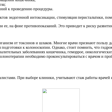
за;
аний к проведению процедуры.
тов эндогенной интоксикации, стимуляция перистальтики, помо
 ее, на фоне противопоказаний. Это приводит к риску развития
рганизм от токсинов и шлаков. Многие врачи признают пользу 
я подготовки к колоноскопии. Однако, стоит помнить, что гидр
алительных заболеваниях кишечника, геморрое, онкологических
колонотерапии необходимо проконсультироваться с врачом и про
листами. При выборе клиники, учитывают стаж работы врачей 