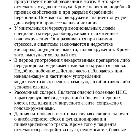
присутствуют новообразования в мозге. В это время
отмечается ухудшение слуха. Кроме наростов, подобный
признак свойственен и при разрыве барабанной
перепонки. Помимо головокружения пациент ощущает
дискомфорт в процессе кашля и чихания.
У мнительных и чересчур эмоциональных людей
специалисты нередко обнаруживают психогенные
головокружения. Они развиваются при наличии
стрессов, а симптомы заключаются в недостатке
кислорода, ощущении тяжести, головокружении. Кроме
того, выступает холодный пот.
В период употребления лекарственных препаратов либо
передозировке медикаментами часто кружится голова.
Подобное побочное действие часто наблюдается при
ненадлежащем и хаотичном употреблении
медикаментозных средств, зачастую, антибиотиков либо
успокоительных.
Рассеянный склероз. Является опасной болезнью ЦНС,
характеризующейся деструкцией оболочек нервных
клеток под влиянием вирусного агента, сопряжено с
головокружениями.
Данная патология в некоторых случаях свидетельствует
о дисбактериозе, сбоях в функционировании
пищеварительного тракта. Кроме того у пациента
отмечаются расстройства стула, недомогание, болевые