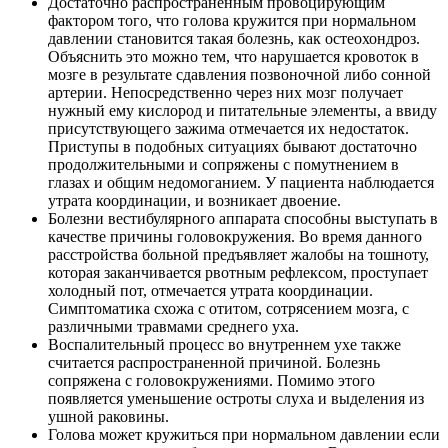
Достаточно распространенным провоцирующим
фактором того, что голова кружится при нормальном
давлении становится такая болезнь, как остеохондроз.
Объяснить это можно тем, что нарушается кровоток в
мозге в результате сдавления позвоночной либо сонной
артерии. Непосредственно через них мозг получает
нужный ему кислород и питательные элементы, а ввиду
присутствующего зажима отмечается их недостаток.
Приступы в подобных ситуациях бывают достаточно
продолжительными и сопряжены с помутнением в
глазах и общим недомоганием. У пациента наблюдается
утрата координации, и возникает двоение.
Болезни вестибулярного аппарата способны выступать в
качестве причины головокружения. Во время данного
расстройства больной предъявляет жалобы на тошноту,
которая заканчивается рвотным рефлексом, проступает
холодный пот, отмечается утрата координации.
Симптоматика схожа с отитом, сотрясением мозга, с
различными травмами среднего уха.
Воспалительный процесс во внутреннем ухе также
считается распространенной причиной. Болезнь
сопряжена с головокружениями. Помимо этого
появляется уменьшение остроты слуха и выделения из
ушной раковины.
Голова может кружиться при нормальном давлении если