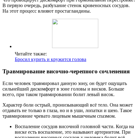
В первую очередь, разбухание стенок кровеносных сосудов.
На этот процесс влияют простагландины.
Читайте также:
Бросил курить и кружится голова
Травмирование височно-черепного сочленения
Если человек травмировал данную зону, он будет ощущать
сильнейший дискомфорт в зоне головы и висков. Больше
всего, при таком травмировании болит левый висок.
Характер боли острый, пронизывающий всё тело. Она может
отдавать не только в глаза, но и в уши, лопатки и шею. Такое
травмировние чревато лицевым мышечным спазмом.
Воспаление сосудов височной головной части. Когда на
виске есть воспаление, это называют артериитом. При
воспалении височных сосудов у человека болит всё