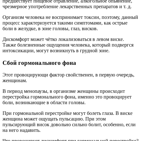
предшествует пищевое отравление, алкогольное опьянение,
чрезмерное употребление лекарственных препаратов и т. д.
Организм человека не воспринимает токсин, поэтому, данный
процесс характеризуется такими симптомами, как острые
боли в желудке, в зоне головы, глаз, висков.
Дискомфорт может чётко локализоваться в левом виске.
Также болезненные ощущения человека, который подвергся
интоксикации, могут возникнуть в грудной зоне.
Сбой гормонального фона
Этот провоцирующи фактор свойственен, в первую очередь,
женщинам.
В период менопаузы, в организме женщины происходит
перестройка гормонального фона, именно это провоцирует
боли, возникающие в области головы.
При гормональной перестройке могут болеть глаза. В виске
женщина может ощущать пульсацию. При этом
пульсирующий висок довольно сильно болит, особенно, если
на него надавить.
Что провоцирует дискомфорт при гормональной перестройке?