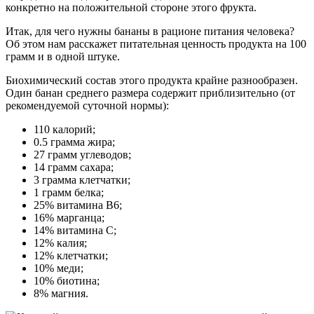
конкретно на положительной стороне этого фрукта.
Итак, для чего нужны бананы в рационе питания человека?
Об этом нам расскажет питательная ценность продукта на 100
грамм и в одной штуке.
Биохимический состав этого продукта крайне разнообразен.
Один банан среднего размера содержит приблизительно (от
рекомендуемой суточной нормы):
110 калорий;
0.5 грамма жира;
27 грамм углеводов;
14 грамм сахара;
3 грамма клетчатки;
1 грамм белка;
25% витамина B6;
16% марганца;
14% витамина C;
12% калия;
12% клетчатки;
10% меди;
10% биотина;
8% магния.