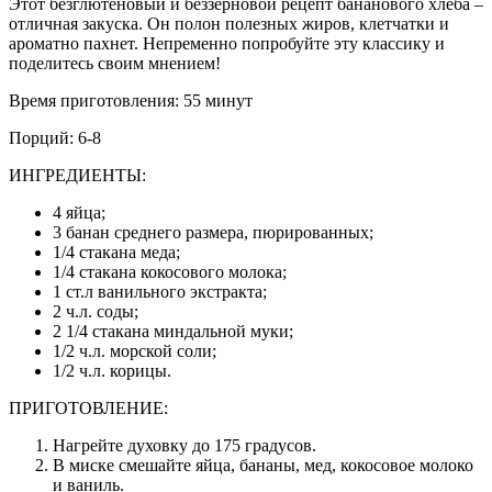
Этот безглютеновый и беззерновой рецепт бананового хлеба –
отличная закуска. Он полон полезных жиров, клетчатки и
ароматно пахнет. Непременно попробуйте эту классику и
поделитесь своим мнением!
Время приготовления: 55 минут
Порций: 6-8
ИНГРЕДИЕНТЫ:
4 яйца;
3 банан среднего размера, пюрированных;
1/4 стакана меда;
1/4 стакана кокосового молока;
1 ст.л ванильного экстракта;
2 ч.л. соды;
2 1/4 стакана миндальной муки;
1/2 ч.л. морской соли;
1/2 ч.л. корицы.
ПРИГОТОВЛЕНИЕ:
Нагрейте духовку до 175 градусов.
В миске смешайте яйца, бананы, мед, кокосовое молоко
и ваниль.