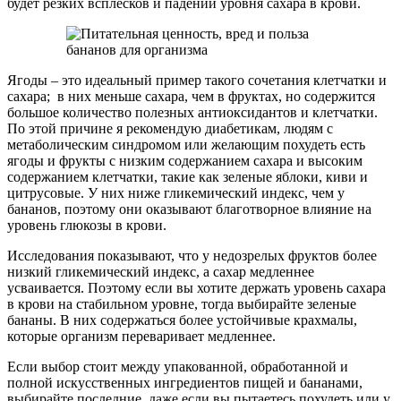
будет резких всплесков и падений уровня сахара в крови.
Ягоды – это идеальный пример такого сочетания клетчатки и
сахара; в них меньше сахара, чем в фруктах, но содержится
большое количество полезных антиоксидантов и клетчатки.
По этой причине я рекомендую диабетикам, людям с
метаболическим синдромом или желающим похудеть есть
ягоды и фрукты с низким содержанием сахара и высоким
содержанием клетчатки, такие как зеленые яблоки, киви и
цитрусовые. У них ниже гликемический индекс, чем у
бананов, поэтому они оказывают благотворное влияние на
уровень глюкозы в крови.
Исследования показывают, что у недозрелых фруктов более
низкий гликемический индекс, а сахар медленнее
усваивается. Поэтому если вы хотите держать уровень сахара
в крови на стабильном уровне, тогда выбирайте зеленые
бананы. В них содержаться более устойчивые крахмалы,
которые организм переваривает медленнее.
Если выбор стоит между упакованной, обработанной и
полной искусственных ингредиентов пищей и бананами,
выбирайте последние, даже если вы пытаетесь похудеть или у