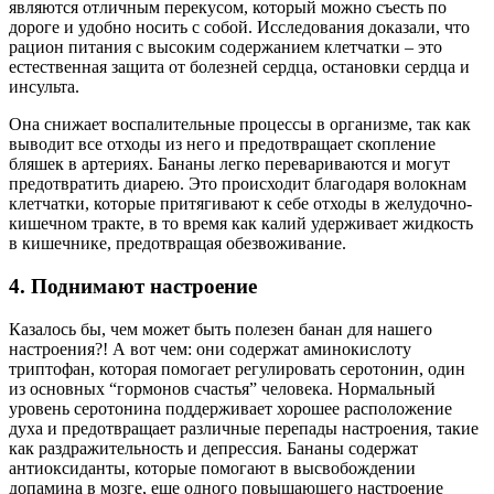
являются отличным перекусом, который можно съесть по
дороге и удобно носить с собой. Исследования доказали, что
рацион питания с высоким содержанием клетчатки – это
естественная защита от болезней сердца, остановки сердца и
инсульта.
Она снижает воспалительные процессы в организме, так как
выводит все отходы из него и предотвращает скопление
бляшек в артериях. Бананы легко перевариваются и могут
предотвратить диарею. Это происходит благодаря волокнам
клетчатки, которые притягивают к себе отходы в желудочно-
кишечном тракте, в то время как калий удерживает жидкость
в кишечнике, предотвращая обезвоживание.
4. Поднимают настроение
Казалось бы, чем может быть полезен банан для нашего
настроения?! А вот чем: они содержат аминокислоту
триптофан, которая помогает регулировать серотонин, один
из основных “гормонов счастья” человека. Нормальный
уровень серотонина поддерживает хорошее расположение
духа и предотвращает различные перепады настроения, такие
как раздражительность и депрессия. Бананы содержат
антиоксиданты, которые помогают в высвобождении
допамина в мозге, еще одного повышающего настроение