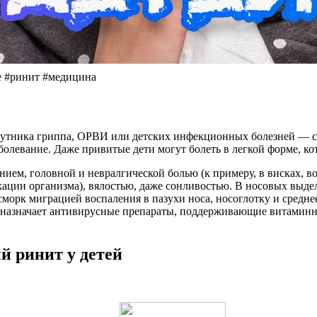
е #ринит #медицина
 спутника гриппа, ОРВИ или детских инфекционных болезней — с
болевание. Даже привитые дети могут болеть в легкой форме, к
ем, головной и невралгической болью (к примеру, в висках, во
ции организма), вялостью, даже сонливостью. В носовых выдел
морк миграцией воспаления в пазухи носа, носоглотку и средне
 назначает антивирусные препараты, поддерживающие витаминн
 ринит у детей