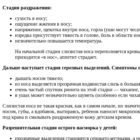
Стадия раздражения:
сухость в носу;
ощущение жжения в носу;
напряжение, щекотка внутри носа, горла (уши могут чесат
изредка присутствует тяжесть в голове, боль в области нос
незначительно повышается температура.
На начальной стадии слизистая носа переполняется кровь
приходится «в нос», аппетит страдает.
Дальше наступает стадия серозных выделений. Симптомы ос
дышать носом тяжело;
из носа выделяется прозрачная водянистая слизь в больши
очень частый спутник ринита на этой стадии — чихание,
в ушах может незначительно шуметь (особенно если чихан
Слизистая носа не такая красная, как в самом начале, но значи
носом, губы, а вдобавок, вытираясь, ребенок наносит микроп
под крана и смазывать раздраженную кожу детским кремом.
Разрешительная стадия острого насморка у детей:
прозрачные выделения становятся серовато-мутными, а п