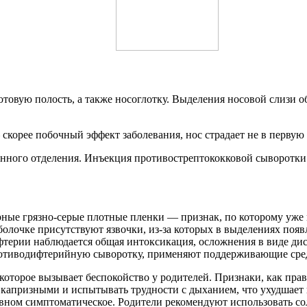
ротовую полость, а также носоглотку. Выделения носовой слизи
 скорее побочный эффект заболевания, нос страдает не в первую 
нного отделения. Инъекция противострептококковой сыворотки 
рные грязно-серые плотные пленки — признак, по которому уже
оболочке присутствуют язвочки, из-за которых в выделениях появ
ифтерии наблюдается общая интоксикация, осложнения в виде 
противодифтерийную сыворотку, применяют поддерживающие сре
которое вызывает беспокойство у родителей. Признаки, как прав
 капризными и испытывать трудности с дыханием, что ухудшает 
овном симптоматическое. Родители рекомендуют использовать со