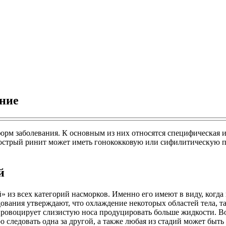
ение
 форм заболевания. К основным из них относятся специфическа
острый ринит может иметь гонококковую или сифилитическую пр
й
из всех категорий насморков. Именно его имеют в виду, когда 
вания утверждают, что охлаждение некоторых областей тела, та
провоцирует слизистую носа продуцировать больше жидкости. Во
ро следовать одна за другой, а также любая из стадий может быт