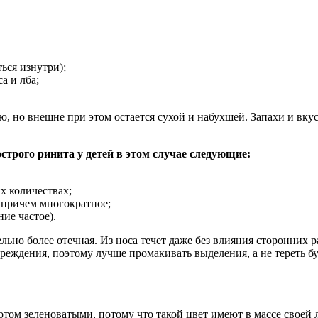
ься изнутри);
а и лба;
ю, но внешне при этом остается сухой и набухшей. Запахи и вк
трого ринита у детей в этом случае следующие:
х количествах;
 причем многократное;
ие частое).
тельно более отечная. Из носа течет даже без влияния сторонних 
овреждения, поэтому лучше промакивать выделения, а не тереть 
отом зеленоватыми, потому что такой цвет имеют в массе своей