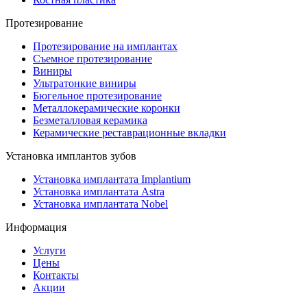
Протезирование
Протезирование на имплантах
Съемное протезирование
Виниры
Ультратонкие виниры
Бюгельное протезирование
Металлокерамические коронки
Безметалловая керамика
Керамические реставрационные вкладки
Установка имплантов зубов
Установка имплантата Implantium
Установка имплантата Astra
Установка имплантата Nobel
Информация
Услуги
Цены
Контакты
Акции