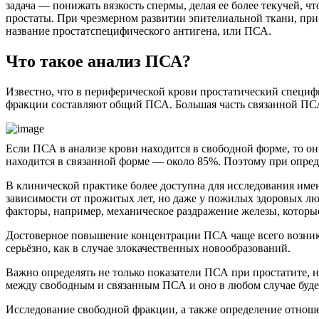
задача — понижать вязкость спермы, делая ее более текучей, 
простаты. При чрезмерном развитии эпителиальной ткани, при 
название простатспецифического антигена, или ПСА.
Что такое анализ ПСА?
Известно, что в периферической крови простатический специф
фракции составляют общий ПСА. Большая часть связанной ПСА
Если ПСА в анализе крови находится в свободной форме, то он 
находится в связанной форме — около 85%. Поэтому при опреде
В клинической практике более доступна для исследования име
зависимости от прожитых лет, но даже у пожилых здоровых лю
факторы, например, механическое раздражение железы, котор
Достоверное повышение концентрации ПСА чаще всего возника
серьёзно, как в случае злокачественных новообразований.
Важно определять не только показатели ПСА при простатите, но
между свободным и связанным ПСА и оно в любом случае буде
Исследование свободной фракции, а также определение отнош