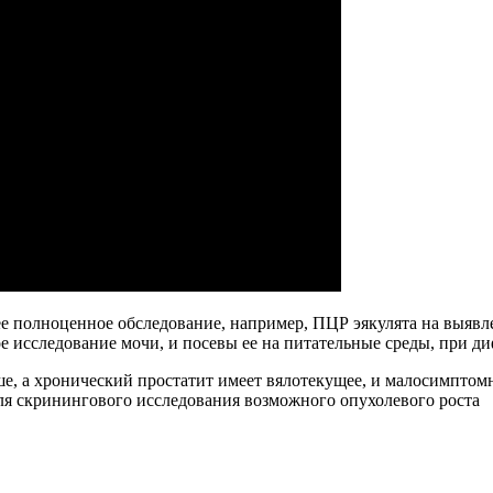
лее полноценное обследование, например, ПЦР эякулята на выяв
е исследование мочи, и посевы ее на питательные среды, при д
арше, а хронический простатит имеет вялотекущее, и малосимптом
 для скринингового исследования возможного опухолевого роста