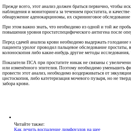
Прежде всего, этот анализ должен браться первично, чтобы ис
наблюдения и мониторинга за течением простатита, и качестве
обнаружение аденокарциномы, их скрининговое обследование у
При этом важно знать, что необходимо из одной и той же про
повышения уровня простатспецифического антигена после опер
Перед сдачей анализа крови необходимо выдержать голодание не
пациента уролог проводил пальцевое обследование простаты, 
колоноскопия либо какие-нибудь другие методы исследования,
Показатели ПСА при простатите никак не связаны с увеличен
или изменённого эпителия. Поэтому необходимо уменьшить физ
провести этот анализ, необходимо воздерживаться от эякуляции
цистоскопия, либо катетеризация мочевого пузыря, но не твер
забора крови.
Читайте также:
Как лечить воспаление лимфоузлов на шее