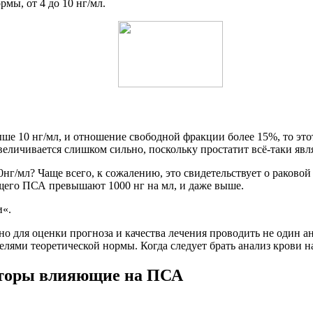
мы, от 4 до 10 нг/мл.
 10 нг/мл, и отношение свободной фракции более 15%, то этот
величивается слишком сильно, поскольку простатит всё-таки яв
нг/мл? Чаще всего, к сожалению, это свидетельствует о раково
бщего ПСА превышают 1000 нг на мл, и даже выше.
и«.
о для оценки прогноза и качества лечения проводить не один ан
телями теоретической нормы. Когда следует брать анализ крови 
акторы влияющие на ПСА