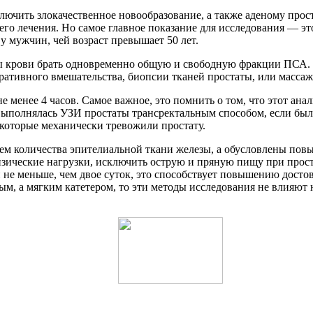
ключить злокачественное новообразование, а также аденому про
 его лечения. Но самое главное показание для исследования — э
 мужчин, чей возраст превышает 50 лет.
бы крови брать одновременно общую и свободную фракции ПСА. Э
ативного вмешательства, биопсии тканей простаты, или массаж
 менее 4 часов. Самое важное, это помнить о том, что этот анал
выполнялась УЗИ простаты трансректальным способом, если был
 которые механически тревожили простату.
ием количества эпителиальной ткани железы, а обусловлены по
ические нагрузки, исключить острую и пряную пищу при проста
 не меньше, чем двое суток, это способствует повышению достов
дым, а мягким катетером, то эти методы исследования не влияют