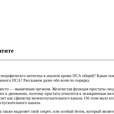
атите
специфическго антигена в анализе крови ПСА общий? Какие показ
нного ПСА? Расскажем далее обо всем по порядку.
зисто — мышечным органом. Железистая функция простаты своди
их к движению, поэтому простата относится к экзокринным желе
ет как сфинктер мочеиспускательного канала. Об этом мало кто
спускательного канала.
 также выделяет свой секрет, или особый белок, который являе