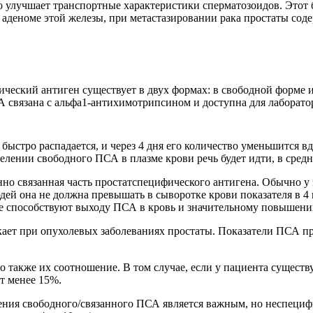
что улучшает транспортные характеристики сперматозоидов. Этот
аденоме этой железы, при метастазировании рака простаты содер
ический антиген существует в двух формах: в свободной форме 
 связана с альфа1-антихимотрипсином и доступна для лаборато
быстро распадается, и через 4 дня его количество уменьшится в
лении свободного ПСА в плазме крови речь будет идти, в средне
нно связанная часть простатспецифического антигена. Обычно у
дей она не должна превышать в сыворотке крови показателя в 4
ые способствуют выходу ПСА в кровь и значительному повышени
ет при опухолевых заболеваниях простаты. Показатели ПСА при
 также их соотношение. В том случае, если у пациента существу
т менее 15%.
ения свободного/связанного ПСА является важным, но неспеци