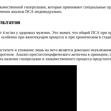
брокачественной гиперплазии, которые принимают специальные 
ачении анализа ПСА индивидуально.
льтатов
4 нг/мл у здоровых мужчин. Это значит, что общий ПСА при про
 особенно при вялотекущем процессе и при хроническом в стад
статите и упование лишь на него является довольно неуклюжим 
 прогнозе. Анализ простатспецифического антигена в принципе, 
ать наличие гиперплазии и злокачественного процесса предстате