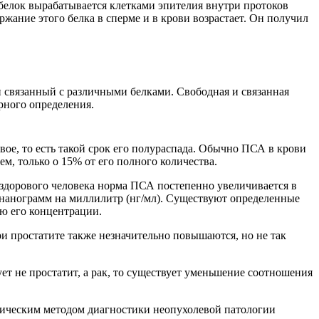
 белок вырабатывается клетками эпителия внутри протоков
жание этого белка в сперме и в крови возрастает. Он получил
и связанный с различными белками. Свободная и связанная
рного определения.
двое, то есть такой срок его полураспада. Обычно ПСА в крови
м, только о 15% от его полного количества.
 здорового человека норма ПСА постепенно увеличивается в
 нанограмм на миллилитр (нг/мл). Существуют определенные
ю его концентрации.
 простатите также незначительно повышаются, но не так
ет не простатит, а рак, то существует уменьшение соотношения
фическим методом диагностики неопухолевой патологии