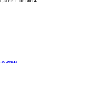
кции головного мозга.
то делать