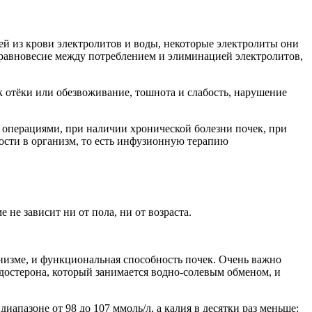
й из крови электролитов и воды, некоторые электролиты они
 равновесие между потреблением и элиминацией электролитов,
 отёки или обезвоживание, тошнота и слабость, нарушение
д операциями, при наличии хронической болезни почек, при
ости в организм, то есть инфузионную терапию
не зависит ни от пола, ни от возраста.
ганизме, и функциональная способность почек. Очень важно
достерона, который занимается водно-солевым обменом, и
иапазоне от 98 до 107 ммоль/л, а калия в десятки раз меньше: