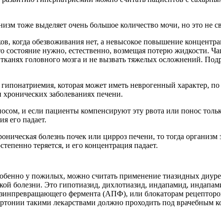
низм тоже выделяет очень большое количество мочи, но это не с
, когда обезвоживания нет, а невысокое повышение концентраци
о состояние нужно, естественно, возмещая потерю жидкости. Ча
 тканях головного мозга и не вызвать тяжелых осложнений. Под
я гипонатриемия, которая может иметь неврогенный характер, п
и хронических заболеваниях печени.
осом, и если пациенты компенсируют эту рвота или понос тольк
ия его падает.
роническая болезнь почек или цирроз печени, то тогда организм 
степенно теряется, и его концентрация падает.
обенно у пожилых, можно считать применение тиазидных диуре
ой болезни. Это гипотиазид, дихлотиазид, индапамид, индапамид
зинпревращающего фермента (АПФ), или блокаторам рецепторов
ертонии такими лекарствами должно проходить под врачебным к