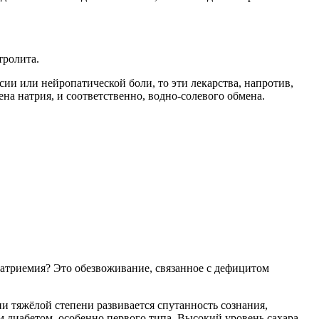
тролита.
ии или нейропатической боли, то эти лекарства, напротив,
а натрия, и соответственно, водно-солевого обмена.
атриемия? Это обезвоживание, связанное с дефицитом
 тяжёлой степени развивается спутанность сознания,
 диабетом, особенно первого типа. Высокий уровень сахара