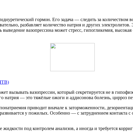
нтидиуретический гормон. Его задача — следить за количеством 
овательно, разбавляет количество натрия и других электролитов. 
ь выведение вазопрессина может стресс, гипогликемия, высокая
ЧТВ)
жет вызывать вазопрессин, который секретируется не в гипофиз
о натрия — это тяжёлые ожоги и аддисонова болезнь, цирроз печ
ипонатриемия приводит вначале к заторможенности, дезориентац
о развивается у пожилых. Особенно — с затруднением контакта 
е жидкости под контролем анализов, а иногда и требуется корр