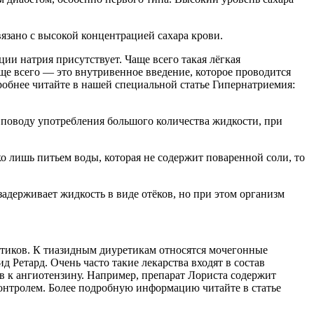
вязано с высокой концентрацией сахара крови.
и натрия присутствует. Чаще всего такая лёгкая
ще всего — это внутривенное введение, которое проводится
робнее читайте в нашей специальной статье Гипернатриемия:
о поводу употребления большого количества жидкости, при
о лишь питьем воды, которая не содержит поваренной соли, то
задерживает жидкость в виде отёков, но при этом организм
тиков. К тиазидным диуретикам относятся мочегонные
 Ретард. Очень часто такие лекарства входят в состав
 к ангиотензину. Например, препарат Лориста содержит
онтролем. Более подробную информацию читайте в статье