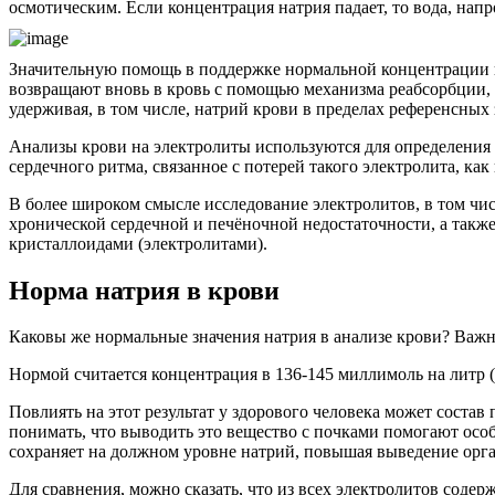
осмотическим. Если концентрация натрия падает, то вода, напр
Значительную помощь в поддержке нормальной концентрации н
возвращают вновь в кровь с помощью механизма реабсорбции, 
удерживая, в том числе, натрий крови в пределах референсных 
Анализы крови на электролиты используются для определения 
сердечного ритма, связанное с потерей такого электролита, как
В более широком смысле исследование электролитов, в том чи
хронической сердечной и печёночной недостаточности, а такж
кристаллоидами (электролитами).
Норма натрия в крови
Каковы же нормальные значения натрия в анализе крови? Важно 
Нормой считается концентрация в 136-145 миллимоль на литр (
Повлиять на этот результат у здорового человека может соста
понимать, что выводить это вещество с почками помогают осо
сохраняет на должном уровне натрий, повышая выведение орг
Для сравнения, можно сказать, что из всех электролитов содерж