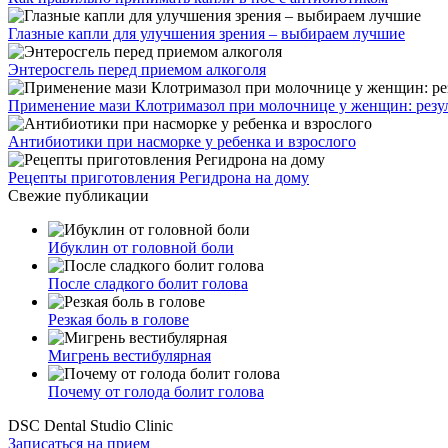
Глазные капли для улучшения зрения – выбираем лучшие
Энтеросгель перед приемом алкоголя
Применение мази Клотримазол при молочнице у женщин: резу
Антибиотики при насморке у ребенка и взрослого
Рецепты приготовления Регидрона на дому
Свежие публикации
Ибуклин от головной боли
После сладкого болит голова
Резкая боль в голове
Мигрень вестибулярная
Почему от голода болит голова
DSC Dental Studio Clinic
Записаться на прием