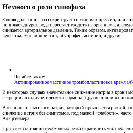
Немного о роли гипофиза
Задняя доля гипофиза секретирует гормон вазопрессин, или а
понижает диурез, вода перестает уходить из организма, а, след
снижается артериальное давление. Таким образом, активироват
вещества. Это винкристин, ибупрофен, аспирин, и другие.
Читайте также:
Активированное частичное тромбопластиновое время (А
В некоторых случаях значительное снижение натрия в крови мо
секреции антидиуретического гормона. Другие причины низког
В отличие от высокого натрия, который проявляется рвотой, г
снижение натрия без симптомов, под маской «слабости», част
Альцгеймера.
При этом состоянии необходимо резко ограничить употреблени