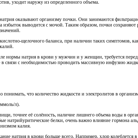
отив, уходит наружу из определенного объема.
атрия оказывают организму почки. Они занимаются фильтрацие
а избыток выводится с мочой. Таким образом, почки сохраняют
значений.
кислотно-щелочного баланса, при наличии таких симптомов, как
 калий.
сле нормы натрия в крови у мужчин и у женщин, требуется пере
е в связи с необходимостью проводить массивную инфузию жидк
понимать, что количество жидкости и электролитов в организме 
ммоль/л).
в пищи, точнее её солёность, наличие лишнего объема воды в ор
бые натрийуритические белки, очень важно влияние гормона аль
анизмом калия.
ание натрия в крови больше всего. Например, хлор колеблется в д