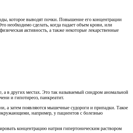
воды, которое выводят почки. Повышение его концентрации
Это необходимо сделать, когда падает объем крови, или
 физическая активность, а также некоторые лекарственные
е, а в других местах. Это так называемый синдром аномальной
ени и гипотиреоз, панкреатит.
ии, а затем появляются мышечные судороги и припадки. Такое
с окружающими, например, у пациентов с болезнью
игировать концентрацию натрия гипертоническим раствором