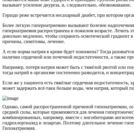
вызывает усиление диуреза, и, следовательно, обезвоживание.
Гораздо реже встречается несахарный диабет, при котором орга
Более легкую гипернатриемию вызывают болезни надпочечников
гипернатриемия распространена в пожилом возрасте. Лечить эт
довольно медленно, чтобы сохранить осмотический градиент в
причины, симптомы, лечение.
А если норма натрия в крови будет понижена? Тогда разовьётс
наличии сердечной или почечной недостаточности, а также пр
Например, потеря натрия может быть с тяжёлой рвотой или пон
тогда натрий в организме постепенно разводится, и концентрац
Если же у пациента есть тяжёлые сердечная недостаточность, х
может задержать всё-таки больше воды, чем натрия, который по
Однако, самой распространенной причиной гипонатриемии, ос
средней силы, которые применяются для лечения гипертоническ
комбинированных, например, вместе с ингибиторами ангиотен
гидрохлортиазид и лозартан. Поэтому длительное лечение гип
Гипонатриемия.