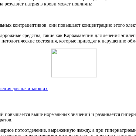
на результат натрия в крови может повлиять:
льных контрацептивов, они повышают концентрацию этого элек
орожные средства, такие как Карбамазепин для лечения эпилепс
патологические состояния, которые приводят к нарушению обмен
лнения для начинающих
ий повышается выше нормальных значений и развивается гиперн
ратов.
ерное потоотделение, выраженную жажду, а при гипернатриемии
 развитию гипернатриемии можно считать пациентов с сахарным