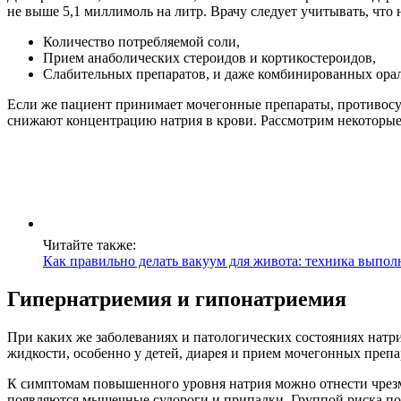
не выше 5,1 миллимоль на литр. Врачу следует учитывать, что 
Количество потребляемой соли,
Прием анаболических стероидов и кортикостероидов,
Слабительных препаратов, и даже комбинированных ора
Если же пациент принимает мочегонные препараты, противосуд
снижают концентрацию натрия в крови. Рассмотрим некоторые 
Читайте также:
Как правильно делать вакуум для живота: техника выпо
Гипернатриемия и гипонатриемия
При каких же заболеваниях и патологических состояниях натр
жидкости, особенно у детей, диарея и прием мочегонных препа
К симптомам повышенного уровня натрия можно отнести чрезм
появляются мышечные судороги и припадки. Группой риска по