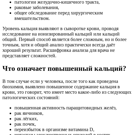
патологии желудочно-кишечного тракта,
раковые заболевания,
общее обследование перед хирургическим
вмешательством.
Уровень кальция выявляют в сыворотке крови, проводя
исследование на ионизированный кальций или кальций
общий. Первый способ является более сложным, но и более
точным, хотя и общий анализ практически всегда даёт
хороший результат. Расшифровка анализа для врача не
представляет сложностей.
Что означает повышенный кальций?
В том случае если у человека, после того как проведена
биохимия, выявлено повышенное содержание кальция в
крови, это говорит, что имеет место какое-либо из следующих
патологических состояний:
повышенная активность паращитовидных желёз,
рак яичников,
рак лёгких,
рак почек,
переизбыток в организме витамина D,
метастазы злокачественных опухолей в костях,