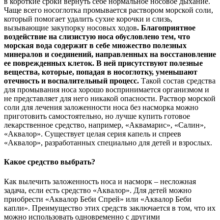
в короткие сроки вернуть себе нормальное носовое дыхание.
Чаще всего носоглотка промывается раствором морской соли,
который помогает удалить сухие корочки и слизь,
вызывающие закупорку носовых ходов
. Благоприятное
воздействие на слизистую носа обусловлено тем, что
морская вода содержит в себе множество полезных
минералов и соединений, направленных на восстановление
ее поврежденных клеток. В ней присутствуют полезные
вещества, которые, попадая в носоглотку, уменьшают
отечность и воспалительный процесс.
Такой состав средства
для промывания носа хорошо воспринимается организмом и
не представляет для него никакой опасности. Раствор морской
соли для лечения заложенности носа без насморка можно
приготовить самостоятельно, но лучше купить готовое
лекарственное средство, например, «Аквамарис», «Салин»,
«Аквалор». Существует целая серия капель и спреев
«Аквалор», разработанных специально для детей и взрослых.
Какое средство выбрать?
Как вылечить заложенность носа и насморк – несложная
задача, если есть средство «Аквалор». Для детей можно
приобрести «Аквалор Беби Спрей» или «Аквалор Беби
капли». Преимущество этих средств заключается в том, что их
можно использовать одновременно с другими