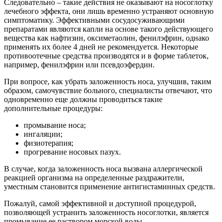
Следовательно – такие действия не оказывают на носоглотку
лечебного эффекта, они лишь временно устраняют основную
симптоматику. Эффективными сосудосуживающими
препаратами являются капли на основе такого действующего
вещества как нафтизин, оксиметаолин, фенилэфрин, однако
применять их более 4 дней не рекомендуется. Некоторые
противоотечные средства производятся и в форме таблеток,
например, фенилэфрин или псевдоэфердин.
При вопросе, как убрать заложенность носа, улучшив, таким
образом, самочувствие больного, специалисты отвечают, что
одновременно еще должны проводиться такие
дополнительные процедуры:
промывание носа;
ингаляции;
физиотерапия;
прогревание носовых пазух.
В случае, когда заложенность носа вызвана аллергической
реакцией организма на определенные раздражители,
уместным становится применение антигистаминных средств.
Пожалуй, самой эффективной и доступной процедурой,
позволяющей устранить заложенность носоглотки, является
промывание ее раствором морской воды.