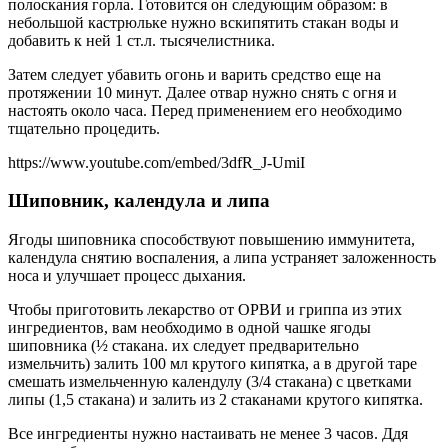
полоскания горла. Готовится он следующим образом: в
небольшой кастрюльке нужно вскипятить стакан воды и
добавить к ней 1 ст.л. тысячелистника.
Затем следует убавить огонь и варить средство еще на
протяжении 10 минут. Далее отвар нужно снять с огня и
настоять около часа. Перед применением его необходимо
тщательно процедить.
https://www.youtube.com/embed/3dfR_J-UmiI
Шиповник, календула и липа
Ягоды шиповника способствуют повышению иммунитета,
календула снятию воспаления, а липа устраняет заложенность
носа и улучшает процесс дыхания.
Чтобы приготовить лекарство от ОРВИ и гриппа из этих
ингредиентов, вам необходимо в одной чашке ягоды
шиповника (½ стакана. их следует предварительно
измельчить) залить 100 мл крутого кипятка, а в другой таре
смешать измельченную календулу (3/4 стакана) с цветками
липы (1,5 стакана) и залить из 2 стаканами крутого кипятка.
Все ингредиенты нужно настаивать не менее 3 часов. Ддя