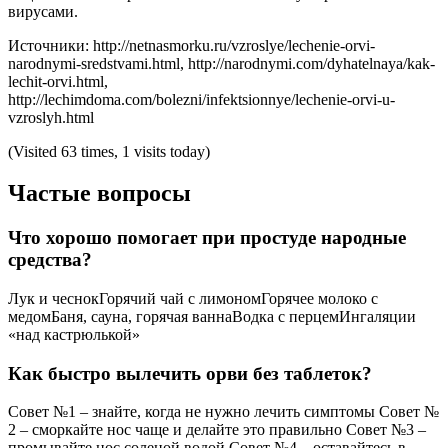
вирусами.
Источники: http://netnasmorku.ru/vzroslye/lechenie-orvi-
narodnymi-sredstvami.html, http://narodnymi.com/dyhatelnaya/kak-
lechit-orvi.html,
http://lechimdoma.com/bolezni/infektsionnye/lechenie-orvi-u-
vzroslyh.html
(Visited 63 times, 1 visits today)
Частые вопросы
Что хорошо помогает при простуде народные
средства?
Лук и чеснокГорячий чай с лимономГорячее молоко с
медомБаня, сауна, горячая ваннаВодка с перцемИнгаляции
«над кастрюлькой»
Как быстро вылечить орви без таблеток?
Совет №1 – знайте, когда не нужно лечить симптомы Совет №
2 – сморкайте нос чаще и делайте это правильно Совет №3 –
промывайте нос соленой водой Совет №4 – оставайтесь в