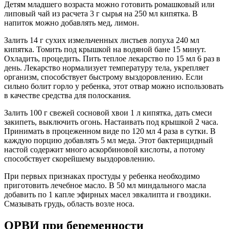
Детям младшего возраста можно готовить ромашковый или
липовый чай из расчета 3 г сырья на 250 мл кипятка. В
напиток можно добавлять мед, лимон.
Залить 14 г сухих измельченных листьев лопуха 240 мл
кипятка. Томить под крышкой на водяной бане 15 минут.
Охладить, процедить. Пить теплое лекарство по 15 мл 6 раз в
день. Лекарство нормализует температуру тела, укрепляет
организм, способствует быстрому выздоровлению. Если
сильно болит горло у ребенка, этот отвар можно использовать
в качестве средства для полоскания.
Залить 100 г свежей сосновой хвои 1 л кипятка, дать смеси
закипеть, выключить огонь. Настаивать под крышкой 2 часа.
Принимать в процеженном виде по 120 мл 4 раза в сутки. В
каждую порцию добавлять 5 мл меда. Этот бактерицидный
настой содержит много аскорбиновой кислоты, а потому
способствует скорейшему выздоровлению.
При первых признаках простуды у ребенка необходимо
приготовить лечебное масло. В 50 мл миндального масла
добавить по 1 капле эфирных масел эвкалипта и гвоздики.
Смазывать грудь, область возле носа.
ОРВИ при беременности