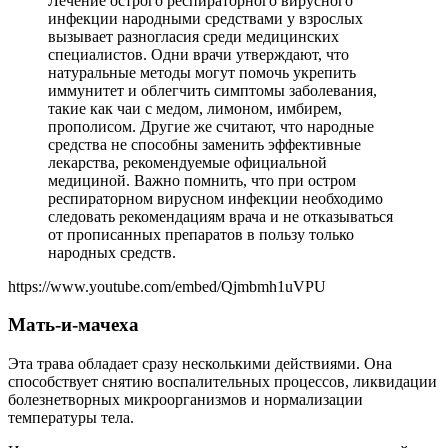
Лечение острого респираторного вирусного
инфекции народными средствами у взрослых
вызывает разногласия среди медицинских
специалистов. Одни врачи утверждают, что
натуральные методы могут помочь укрепить
иммунитет и облегчить симптомы заболевания,
такие как чаи с медом, лимоном, имбирем,
прополисом. Другие же считают, что народные
средства не способны заменить эффективные
лекарства, рекомендуемые официальной
медициной. Важно помнить, что при остром
респираторном вирусном инфекции необходимо
следовать рекомендациям врача и не отказываться
от прописанных препаратов в пользу только
народных средств.
https://www.youtube.com/embed/Qjmbmh1uVPU
Мать-и-мачеха
Эта трава обладает сразу несколькими действиями. Она
способствует снятию воспалительных процессов, ликвидации
болезнетворных микроорганизмов и нормализации
температуры тела.