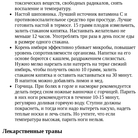
токсических веществ, свободных радикалов, снять
воспаление и температуру.
Настой шиповника. Лучший источник витамина С и
противовоспалительное средство при простуде. Лучше
готовить настой в термосе. 15 грамм плодов измельчить,
залить стаканом кипятка. Настаивать желательно не
меньше 12 часов. Употреблять три раза в день после еды
в размере одного стакана.
Корень имбиря эффективно убивает микробы, повышает
уровень сопротивляемости организма. Напитки на его
основе борются с кашлем, раздражением слизистых.
Нужно мелко нарезать или натереть на терке свежий
имбирь, чтобы получить около 10 грамм, залить
стаканом кипятка и оставить настаиваться на 30 минут.
В напиток можно добавлять лимон и мед.
Горчица. При болях в горле и насморке рекомендуется
делать перед сном ножные ванночки с горчицей. Парить
в них ноги рекомендуется в течение 10-15 минут,
регулярно доливая горячую воду. Ступни должны
покраснеть, и тогда ноги надо вытереть насухо, надеть
теплые носки и лечь спать. Но учтите, что если
температура высокая, парить ноги нельзя.
Лекарственные травы