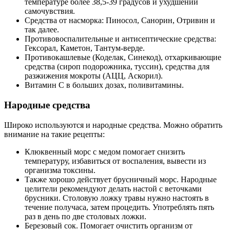
температуре более 38,5-39 градусов и ухудшении
самочувствия.
Средства от насморка: Пиносол, Санорин, Отривин и
так далее.
Противовоспалительные и антисептические средства:
Гексорал, Каметон, Тантум-верде.
Противокашлевые (Коделак, Синекод), отхаркивающие
средства (сироп подорожника, туссин), средства для
разжижения мокроты (АЦЦ, Аскорил).
Витамин С в больших дозах, поливитамины.
Народные средства
Широко используются и народные средства. Можно обратить
внимание на такие рецепты:
Клюквенный морс с медом помогает снизить
температуру, избавиться от воспаления, вывести из
организма токсины.
Также хорошо действует брусничный морс. Народные
целители рекомендуют делать настой с веточками
брусники. Столовую ложку травы нужно настоять в
течение получаса, затем процедить. Употреблять пять
раз в день по две столовых ложки.
Березовый сок. Помогает очистить организм от