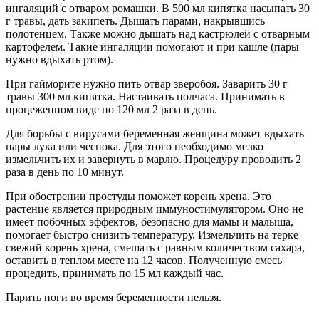
ингаляций с отваром ромашки. В 500 мл кипятка насыпать 30
г травы, дать закипеть. Дышать парами, накрывшись
полотенцем. Также можно дышать над кастрюлей с отварным
картофелем. Такие ингаляции помогают и при кашле (пары
нужно вдыхать ртом).
При гайморите нужно пить отвар зверобоя. Заварить 30 г
травы 300 мл кипятка. Настаивать полчаса. Принимать в
процеженном виде по 120 мл 2 раза в день.
Для борьбы с вирусами беременная женщина может вдыхать
пары лука или чеснока. Для этого необходимо мелко
измельчить их и завернуть в марлю. Процедуру проводить 2
раза в день по 10 минут.
При обострении простуды поможет корень хрена. Это
растение является природным иммуностимулятором. Оно не
имеет побочных эффектов, безопасно для мамы и малыша,
помогает быстро снизить температуру. Измельчить на терке
свежий корень хрена, смешать с равным количеством сахара,
оставить в теплом месте на 12 часов. Полученную смесь
процедить, принимать по 15 мл каждый час.
Парить ноги во время беременности нельзя.