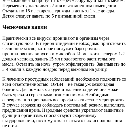
Все компоненты пропустить через мясорубку и залить медом.
Перемешать, настаивать 2 дня в затемненном помещении.
Съедать по 15 г лекарства трижды в день за 1 час до еды.
Детям следует давать по 5 г витаминной смеси.
Чесночные капли
Практически все вирусы проникают в организм через
слизистую носа. В период эпидемий необходимо приготовить
чесночное масло, которое послужит барьером для
проникновения вирусов и микробов. Измельчить вечером 1-2
дольки чеснока, залить 15 мл подогретого растительного
масла. Оставить на ночь, утром отфильтровать. Закапывать по
3-4 капли в каждую ноздрю перед выходом на улицу.
К лечению простудных заболеваний необходимо подходить со
всей ответственностью. ОРВИ – не такая уж безобидная
болезнь. Для пожилых людей и маленьких детей она может
быть чревата серьезными осложнениями. Необходимо
своевременно проводить все профилактические мероприятия.
В случае заражения соблюдать постельный режим, выполнять
предписания врача. Народные средства укрепляют защитные
функции организма, способствуют скорейшему
выздоровлению, поэтому отказываться от их использования
не стоит.