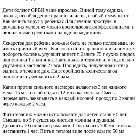
Дети болеют ОРВИ чаще взрослых. Виной тому садики,
школы, несоблюдение правил гигиены, слабый иммунитет.
Как лечить вирус у ребенка? Для лечения простуды в
домашних условиях можно воспользоваться эффективными и
безопасными средствами народной медицины.
Лекарства для ребенка должны быть не только полезными, но
иметь приятный вкус. Кисловатый отвар шиповника поможет
побороть болезнь, улучшит аппетит. Залить 75 г сухих плодов
шиповника 1 л кипятка. Настаивать в термосе или тщательно
укутанной кастрюле 2 часа. Процедить, полученный отвар
выпить в течение дня. На второй день количеств ягод
шиповника уменьшить в 2 раза.
Капли против сильного насморка делают из 3 мл жидкого
меда, 15 мл теплой воды и 12 мл сока свеклы. Смесь
перемешать, закапывать в каждый носовой проход по 2 капли
через каждые 2 часа.
Фитотерапию можно использовать для детей старше 5 лет.
Смешать по 5 г сушеных листьев малины и душицы.
Добавить 10 соцветий ромашки. Сбор залить 500 мл кипятка,
настаивать 1 час. Пить в теплом виде после еды по 50 мл.