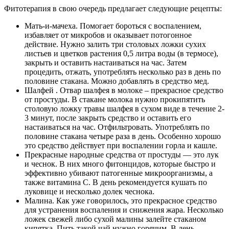
Фитотерапия в свою очередь предлагает следующие рецепты:
Мать-и-мачеха. Помогает бороться с воспалением,
избавляет от микробов и оказывает потогонное
действие. Нужно залить три столовых ложки сухих
листьев и цветков растения 0,5 литра воды (в термосе),
закрыть и оставить настаиваться на час. Затем
процедить, отжать, употреблять несколько раз в день по
половине стакана. Можно добавлять в средство мед.
Шалфей . Отвар шалфея в молоке – прекрасное средство
от простуды. В стакане молока нужно прокипятить
столовую ложку травы шалфея в сухом виде в течение 2-
3 минут, после закрыть средство и оставить его
настаиваться на час. Отфильтровать. Употреблять по
половине стакана четыре раза в день. Особенно хорошо
это средство действует при воспалении горла и кашле.
Прекрасные народные средства от простуды — это лук
и чеснок. В них много фитонцидов, которые быстро и
эффективно убивают патогенные микроорганизмы, а
также витамина С. В день рекомендуется кушать по
луковице и несколько долек чеснока.
Малина. Как уже говорилось, это прекрасное средство
для устранения воспаления и снижения жара. Несколько
ложек свежей либо сухой малины залейте стаканом
кипятка. Пить такой чай нужно горячим. В день