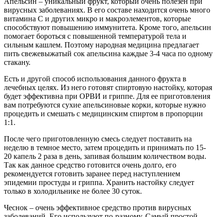
Апельсин – уникальный фрукт, который очень полезен при
вирусных заболеваниях. В его составе находится очень много
витамина С и других микро и макроэлементов, которые
способствуют повышению иммунитета. Кроме того, апельсин
помогает бороться с повышенной температурой тела и
сильным кашлем. Поэтому народная медицина предлагает
пить свежевыжатый сок апельсина каждые 3-4 часа по одному
стакану.
Есть и другой способ использования данного фрукта в
лечебных целях. Из него готовят спиртовую настойку, которая
будет эффективна при ОРВИ и гриппе. Для ее приготовления
вам потребуются сухие апельсиновые корки, которые нужно
процедить и смешать с медицинским спиртом в пропорции
1:1.
После чего приготовленную смесь следует поставить на
неделю в темное место, затем процедить и принимать по 15-
20 капель 2 раза в день, запивая большим количеством воды.
Так как данное средство готовится очень долго, его
рекомендуется готовить заранее перед наступлением
эпидемии простуды и гриппа. Хранить настойку следует
только в холодильнике не более 30 суток.
Чеснок – очень эффективное средство против вирусных
заболеваний. Его используют по-разному. Самый простой