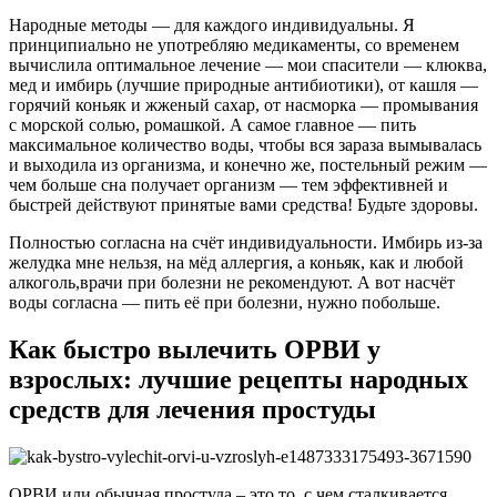
Народные методы — для каждого индивидуальны. Я
принципиально не употребляю медикаменты, со временем
вычислила оптимальное лечение — мои спасители — клюква,
мед и имбирь (лучшие природные антибиотики), от кашля —
горячий коньяк и жженый сахар, от насморка — промывания
с морской солью, ромашкой. А самое главное — пить
максимальное количество воды, чтобы вся зараза вымывалась
и выходила из организма, и конечно же, постельный режим —
чем больше сна получает организм — тем эффективней и
быстрей действуют принятые вами средства! Будьте здоровы.
Полностью согласна на счёт индивидуальности. Имбирь из-за
желудка мне нельзя, на мёд аллергия, а коньяк, как и любой
алкоголь,врачи при болезни не рекомендуют. А вот насчёт
воды согласна — пить её при болезни, нужно побольше.
Как быстро вылечить ОРВИ у
взрослых: лучшие рецепты народных
средств для лечения простуды
ОРВИ или обычная простуда – это то, с чем сталкивается