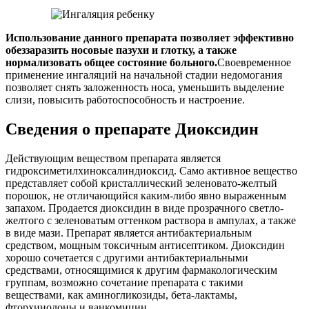
Использование данного препарата позволяет эффективно
обеззаразить носовые пазухи и глотку, а также
нормализовать общее состояние больного.
Своевременное
применение ингаляций на начальной стадии недомогания
позволяет снять заложенность носа, уменьшить выделение
слизи, повысить работоспособность и настроение.
Сведения о препарате Диоксидин
Действующим веществом препарата является
гидроксиметилхиноксалиндиоксид. Само активное вещество
представляет собой кристаллический зеленовато-желтый
порошок, не отличающийся каким-либо явно выраженным
запахом. Продается диоксидин в виде прозрачного светло-
желтого с зеленоватым оттенком раствора в ампулах, а также
в виде мази. Препарат является антибактериальным
средством, мощным токсичным антисептиком. Диоксидин
хорошо сочетается с другими антибактериальными
средствами, относящимися к другим фармакологическим
группам, возможно сочетание препарата с такими
веществами, как аминогликозиды, бета-лактамы,
фторхинолоны и ванкомицин.