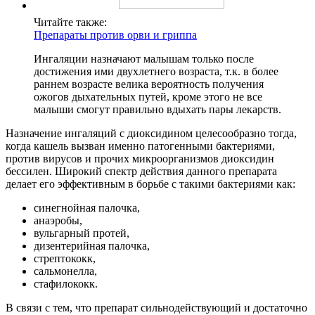
Читайте также:
Препараты против орви и гриппа
Ингаляции назначают малышам только после
достижения ими двухлетнего возраста, т.к. в более
раннем возрасте велика вероятность получения
ожогов дыхательных путей, кроме этого не все
малыши смогут правильно вдыхать пары лекарств.
Назначение ингаляций с диоксидином целесообразно тогда,
когда кашель вызван именно патогенными бактериями,
против вирусов и прочих микроорганизмов диоксидин
бессилен. Широкий спектр действия данного препарата
делает его эффективным в борьбе с такими бактериями как:
синегнойная палочка,
анаэробы,
вульгарный протей,
дизентерийная палочка,
стрептококк,
сальмонелла,
стафилококк.
В связи с тем, что препарат сильнодействующий и достаточно