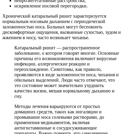
нейро-вегетативные расстройства;
искривление носовой перегородки.
Хронический катаральный ринит характеризуется
нормальным носовым дыханием с периодической
заложенностью носа. Больных могут беспокоить
дискомфортные ощущения, вызванные сухостью, зудом и
жжением в носу, часто возникает чиханье.
Катаральный ринит — распространенное
заболевание, о котором говорят многие. Основные
причины его возникновения включают вирусные
инфекции, аллергические реакции и
переохлаждение. Симптомы, как правило,
проявляются в виде заложенности носа, чихания и
обильных выделений. Люди часто отмечают, что
это состояние может значительно ухудшить
качество жизни, мешая нормальному дыханию и
сну.
Методы лечения варьируются от простых
домашних средств, таких как ингаляции и
промывание носа солевыми растворами, до
применения медикаментов, включая
антигистаминные и сосудосуживающие
препараты. Важно помнить, что самолечение