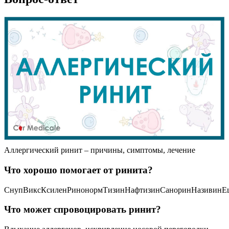
Аллергический ринит – причины, симптомы, лечение
Что хорошо помогает от ринита?
СнупВиксКсиленРинонормТизинНафтизинСаноринНазивинЕ
Что может спровоцировать ринит?