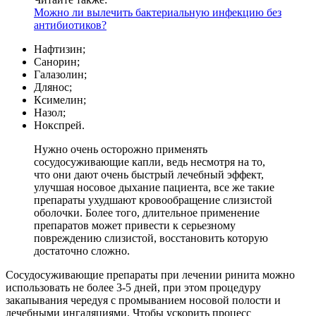
Можно ли вылечить бактериальную инфекцию без
антибиотиков?
Нафтизин;
Санорин;
Галазолин;
Длянос;
Ксимелин;
Назол;
Нокспрей.
Нужно очень осторожно применять
сосудосуживающие капли, ведь несмотря на то,
что они дают очень быстрый лечебный эффект,
улучшая носовое дыхание пациента, все же такие
препараты ухудшают кровообращение слизистой
оболочки. Более того, длительное применение
препаратов может привести к серьезному
повреждению слизистой, восстановить которую
достаточно сложно.
Сосудосуживающие препараты при лечении ринита можно
использовать не более 3-5 дней, при этом процедуру
закапывания чередуя с промыванием носовой полости и
лечебными ингаляциями. Чтобы ускорить процесс