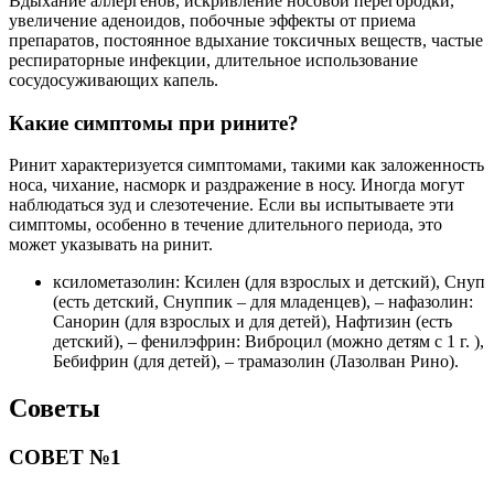
Вдыхание аллергенов, искривление носовой перегородки,
увеличение аденоидов, побочные эффекты от приема
препаратов, постоянное вдыхание токсичных веществ, частые
респираторные инфекции, длительное использование
сосудосуживающих капель.
Какие симптомы при рините?
Ринит характеризуется симптомами, такими как заложенность
носа, чихание, насморк и раздражение в носу. Иногда могут
наблюдаться зуд и слезотечение. Если вы испытываете эти
симптомы, особенно в течение длительного периода, это
может указывать на ринит.
ксилометазолин: Ксилен (для взрослых и детский), Снуп
(есть детский, Снуппик – для младенцев), – нафазолин:
Санорин (для взрослых и для детей), Нафтизин (есть
детский), – фенилэфрин: Виброцил (можно детям с 1 г. ),
Бебифрин (для детей), – трамазолин (Лазолван Рино).
Советы
СОВЕТ №1