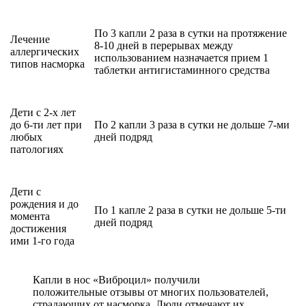
По 3 капли 2 раза в сутки на протяжение
Лечение
8-10 дней в перерывах между
аллергических
использованием назначается прием 1
типов насморка
таблетки антигистаминного средства
Дети с 2-х лет
до 6-ти лет при
По 2 капли 3 раза в сутки не дольше 7-ми
любых
дней подряд
патологиях
Дети с
рождения и до
По 1 капле 2 раза в сутки не дольше 5-ти
момента
дней подряд
достижения
ими 1-го года
Капли в нос «Виброцил» получили
положительные отзывы от многих пользователей,
страдающих от насморка. Люди отмечают их