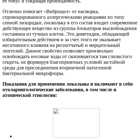
её тонус и сокращая проницаемость.
Отлично помогает «Виброцил» от насморка,
спровоцированного аллергическими реакциями по типу
сенной лихорадки, поскольку в его состав входит современное
действующее вещество из группы блокаторов высвобождения
гистамина из тучных клеток. Это диметидин, обладающий
избирательным действием и за счет этого не оказывает
негативного влияния на реснитчатый и мерцательный
эпителий. Данное свойство позволяет произвольно
освобождать носовые ходы от скопившегося там слизистого
секрета, не формируя благоприятных условий застойной
среды для присоединения вторничной патогенной
бактериальной микрофлоры.
Показания для применения локальны и включают в себя
отоларингологические заболевания, в том числе и
атопической этиологии: