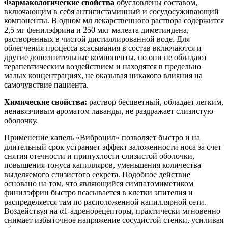
Фармакологические свойства
обусловлены составом,
включающим в себя антигистаминный и сосудосуживающий
компоненты. В одном мл лекарственного раствора содержится
2,5 мг фенилэфрина и 250 мкг малеата диметиндена,
растворенных в чистой дистиллированной воде. Для
облегчения процесса всасывания в состав включаются и
другие дополнительные компоненты, но они не обладают
терапевтическим воздействием и находятся в предельно
малых концентрациях, не оказывая никакого влияния на
самочувствие пациента.
Химические свойства:
раствор бесцветный, обладает легким,
ненавязчивым ароматом лаванды, не раздражает слизистую
оболочку.
Применение капель «Виброцил» позволяет быстро и на
длительный срок устраняет эффект заложенности носа за счет
снятия отечности и припухлости слизистой оболочки,
повышения тонуса капилляров, уменьшения количества
выделяемого слизистого секрета. Подобное действие
основано на том, что являющийся симпатомиметиком
финилэфрин быстро всасывается в клетки эпителия и
распределяется там по расположенной капиллярной сети.
Воздействуя на α1-адренорецепторы, практически мгновенно
снимает избыточное напряжение сосудистой стенки, усиливая