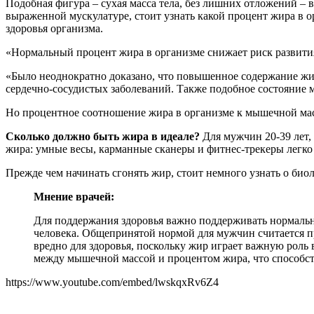
Подобная фигура – сухая масса тела, без лишних отложений – в
выраженной мускулатуре, стоит узнать какой процент жира в о
здоровья организма.
«Нормальный процент жира в организме снижает риск развития 
«Было неоднократно доказано, что повышенное содержание жир
сердечно-сосудистых заболеваний. Также подобное состояние 
Но процентное соотношение жира в организме к мышечной масс
Сколько должно быть жира в идеале?
Для мужчин 20-39 лет, 
жира: умные весы, карманные сканеры и фитнес-трекеры легко 
Прежде чем начинать сгонять жир, стоит немного узнать о био
Мнение врачей:
Для поддержания здоровья важно поддерживать нормальны
человека. Общепринятой нормой для мужчин считается п
вредно для здоровья, поскольку жир играет важную рол
между мышечной массой и процентом жира, что способс
https://www.youtube.com/embed/lwskqxRv6Z4