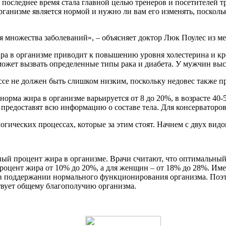
 последнее время стала главной целью тренеров и посетителей т
рганизме является нормой и нужно ли вам его изменять, посколь
множества заболеваний», – объясняет доктор Люк Поулес из мед
а в организме приводит к повышению уровня холестерина и кро
может вызвать определенные типы рака и диабета. У мужчин вы
е не должен быть слишком низким, поскольку недовес также пр
норма жира в организме варьируется от 8 до 20%, в возрасте 40-
предоставят всю информацию о составе тела. Для консерваторов
логических процессах, которые за этим стоят. Начнем с двух ви
й процент жира в организме. Врачи считают, что оптимальный у
роцент жира от 10% до 20%, а для женщин – от 18% до 28%. Им
ь в поддержании нормального функционирования организма. Поэ
твует общему благополучию организма.