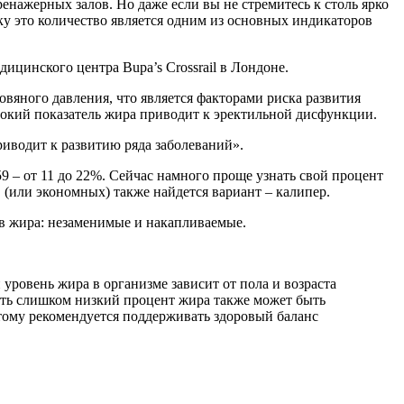
ренажерных залов. Но даже если вы не стремитесь к столь ярко
ку это количество является одним из основных индикаторов
ицинского центра Bupa’s Crossrail в Лондоне.
вяного давления, что является факторами риска развития
сокий показатель жира приводит к эректильной дисфункции.
иводит к развитию ряда заболеваний».
59 – от 11 до 22%. Сейчас намного проще узнать свой процент
 (или экономных) также найдется вариант – калипер.
дов жира: незаменимые и накапливаемые.
ровень жира в организме зависит от пола и возраста
еть слишком низкий процент жира также может быть
тому рекомендуется поддерживать здоровый баланс