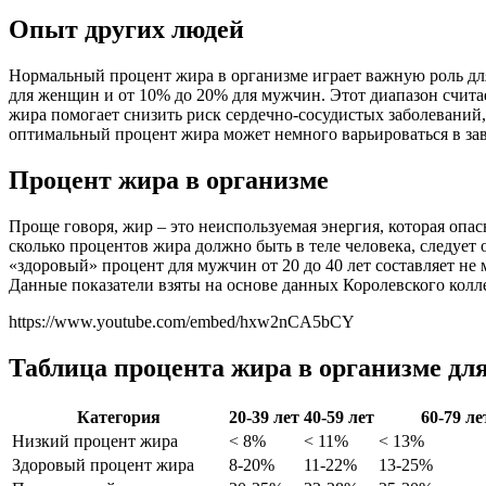
Опыт других людей
Нормальный процент жира в организме играет важную роль для
для женщин и от 10% до 20% для мужчин. Этот диапазон счит
жира помогает снизить риск сердечно-сосудистых заболеваний
оптимальный процент жира может немного варьироваться в зав
Процент жира в организме
Проще говоря, жир – это неиспользуемая энергия, которая опас
сколько процентов жира должно быть в теле человека, следует о
«здоровый» процент для мужчин от 20 до 40 лет составляет не
Данные показатели взяты на основе данных Королевского колле
https://www.youtube.com/embed/hxw2nCA5bCY
Таблица процента жира в организме дл
Категория
20-39 лет
40-59 лет
60-79 ле
Низкий процент жира
< 8%
< 11%
< 13%
Здоровый процент жира
8-20%
11-22%
13-25%