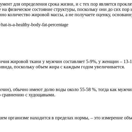
умент для определения срока жизни, и с тех пор является прок
на физическое состояние структуры, поскольку они до сих пор 
но количество жировой массы, а не получаете оценку, основанну
at-is-a-healthy-body-fat-percentage
чия жировой ткани у мужчин составляет 5-9%, у женщин – 13-19
ивида, поскольку объем жира с каждым годом увеличивается.
чин), обычно имеют долю воды около 55-58 %, тогда как мужчи
о сравнению с худощавыми.
шем организме находится в пределах нормы, – это измерение объ