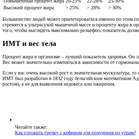
Повышенный процент жира
20-25%
22-28%
25-30%
Высокий процент жира
> 25%
> 28%
> 30%
Большинство людей может ориентироваться именно по этим пок
стремятся к ультрасухой мышечной массе и проценту жира в ор
того, чтобы выглядеть максимально рельефно, показатель долже
ИМТ и вес тела
Процент жира в организме – лучший показатель здоровья. Он 
Вес может значительно изменяться в зависимости от гормональн
Если у вас очень высокий рост и значительная мускулатура, то
ИМТ был разработан в 1832 году бельгийским математиком Адол
ростом), а не для выявления недовеса или ожирения.
Читайте также:
Как готовить гречку с кефиром для похудения по утрам?