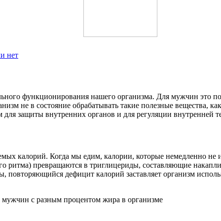
ли нет
льного функционирования нашего организма. Для мужчин это по
ганизм не в состояние обрабатывать такие полезные вещества, к
 для защиты внутренних органов и для регуляции внутренней т
яемых калорий. Когда мы едим, калории, которые немедленно не
ого ритма) превращаются в триглицериды, составляющие накап
ны, повторяющийся дефицит калорий заставляет организм исполь