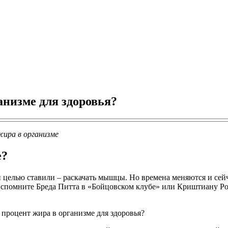
низме для здоровья?
ира в организме
е?
елью ставили – раскачать мышцы. Но времена меняются и сейча
спомните Бреда Питта в «Бойцовском клубе» или Криштиану Рон