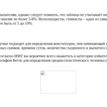
азателям, однако следует помнить, что таблица не учитывает 
ганизме не более 5-8%. Велосипедисты, гимнасты – одни из сам
н быть от 5 до 10%.
лучше подходит для определения конституции, чем начинающий 
ых скачков, времени суток, количества съеденного и выпитого пе
 согласно ИМТ вы вероятнее всего окажетесь в категории избыто
ьфом Кетле для определения среднестатистического человека (о