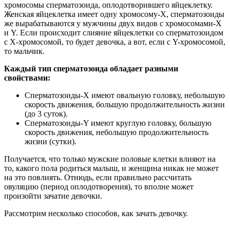
хромосомы сперматозоида, оплодотворившего яйцеклетку.
Женская яйцеклетка имеет одну хромосому-X, сперматозоиды
же вырабатываются у мужчины двух видов с хромосомами-X
и Y. Если происходит слияние яйцеклетки со сперматозоидом
с X-хромосомой, то будет девочка, а вот, если с Y-хромосомой,
то мальчик.
Каждый тип сперматозоида обладает разными
свойствами:
Сперматозоиды-X имеют овальную головку, небольшую
скорость движения, большую продолжительность жизни
(до 3 суток).
Сперматозоиды-Y имеют круглую головку, большую
скорость движения, небольшую продолжительность
жизни (сутки).
Получается, что только мужские половые клетки влияют на
то, какого пола родиться малыш, и женщина никак не может
на это повлиять. Отнюдь, если правильно рассчитать
овуляцию (период оплодотворения), то вполне может
произойти зачатие девочки.
Рассмотрим несколько способов, как зачать девочку.