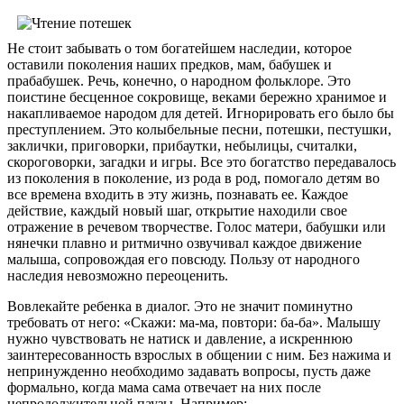
Не стоит забывать о том богатейшем наследии, которое
оставили поколения наших предков, мам, бабушек и
прабабушек. Речь, конечно, о народном фольклоре. Это
поистине бесценное сокровище, веками бережно хранимое и
накапливаемое народом для детей. Игнорировать его было бы
преступлением. Это колыбельные песни, потешки, пестушки,
заклички, приговорки, прибаутки, небылицы, считалки,
скороговорки, загадки и игры. Все это богатство передавалось
из поколения в поколение, из рода в род, помогало детям во
все времена входить в эту жизнь, познавать ее. Каждое
действие, каждый новый шаг, открытие находили свое
отражение в речевом творчестве. Голос матери, бабушки или
нянечки плавно и ритмично озвучивал каждое движение
малыша, сопровождая его повсюду. Пользу от народного
наследия невозможно переоценить.
Вовлекайте ребенка в диалог. Это не значит поминутно
требовать от него: «Скажи: ма-ма, повтори: ба-ба». Малышу
нужно чувствовать не натиск и давление, а искреннюю
заинтересованность взрослых в общении с ним. Без нажима и
непринужденно необходимо задавать вопросы, пусть даже
формально, когда мама сама отвечает на них после
непродолжительной паузы. Например: