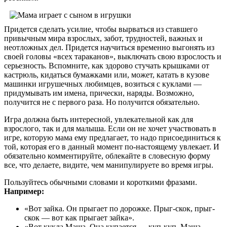
Придется сделать усилие, чтобы вырваться из ставшего
привычным мира взрослых, забот, трудностей, важных и
неотложных дел. Придется научиться временно выгонять из
своей головы «всех тараканов», выключать свою взрослость и
серьезность. Вспомните, как здорово стучать крышками от
кастрюль, кидаться бумажками или, может, катать в кузове
машинки игрушечных любимцев, возиться с куклами —
придумывать им имена, прически, наряды. Возможно,
получится не с первого раза. Но получится обязательно.
Игра должна быть интересной, увлекательной как для
взрослого, так и для малыша. Если он не хочет участвовать в
игре, которую мама ему предлагает, то надо присоединиться к
той, которая его в данный момент по-настоящему увлекает. И
обязательно комментируйте, облекайте в словесную форму
все, что делаете, видите, чем манипулируете во время игры.
Пользуйтесь обычными словами и короткими фразами.
Например:
«Вот зайка. Он прыгает по дорожке. Прыг-скок, прыг-
скок — вот как прыгает зайка».
«Вот кукла Маша. Она купается — куп-куп. Маша