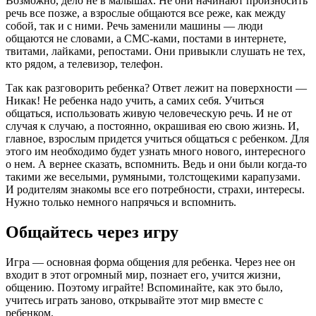
Возможно, дело не в малышах. Не они начинают произносить
речь все позже, а взрослые общаются все реже, как между
собой, так и с ними. Речь заменили машины — люди
общаются не словами, а СМС-ками, постами в интернете,
твитами, лайками, репостами. Они привыкли слушать не тех,
кто рядом, а телевизор, телефон.
Так как разговорить ребенка? Ответ лежит на поверхности —
Никак! Не ребенка надо учить, а самих себя. Учиться
общаться, использовать живую человеческую речь. И не от
случая к случаю, а постоянно, окрашивая ею свою жизнь. И,
главное, взрослым придется учиться общаться с ребенком. Для
этого им необходимо будет узнать много нового, интересного
о нем. А вернее сказать, вспомнить. Ведь и они были когда-то
такими же веселыми, румяными, толстощекими карапузами.
И родителям знакомы все его потребности, страхи, интересы.
Нужно только немного напрячься и вспомнить.
Общайтесь через игру
Игра — основная форма общения для ребенка. Через нее он
входит в этот огромный мир, познает его, учится жизни,
общению. Поэтому играйте! Вспоминайте, как это было,
учитесь играть заново, открывайте этот мир вместе с
ребенком.