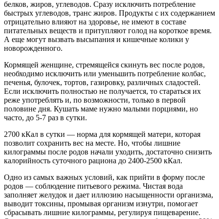
белков, жиров, углеводов. Сразу исключить потребление
быстрых углеводов, транс жиров. Продукты с их содержанием
отрицательно влияют на здоровье, не имеют в составе
питательных веществ и притупляют голод на короткое время.
А еще могут вызвать высыпания и кишечные колики у
новорожденного.
Кормящей женщине, стремящейся скинуть вес после родов,
необходимо исключить или уменьшить потребление колбас,
печенья, булочек, тортов, газировку, различных сладостей.
Если исключить полностью не получается, то стараться их
реже употреблять и, по возможности, только в первой
половине дня. Кушать маме нужно малыми порциями, но
часто, до 5-7 раз в сутки.
2700 кКал в сутки — норма для кормящей матери, которая
позволит сохранить вес на месте. Но, чтобы лишние
килограммы после родов начали уходить, достаточно снизить
калорийность суточного рациона до 2400-2500 кКал.
Одно из самых важных условий, как прийти в форму после
родов — соблюдение питьевого режима. Чистая вода
заполняет желудок и дает иллюзию насыщенности организма,
выводит токсины, промывая организм изнутри, помогает
сбрасывать лишние килограммы, регулируя пищеварение.