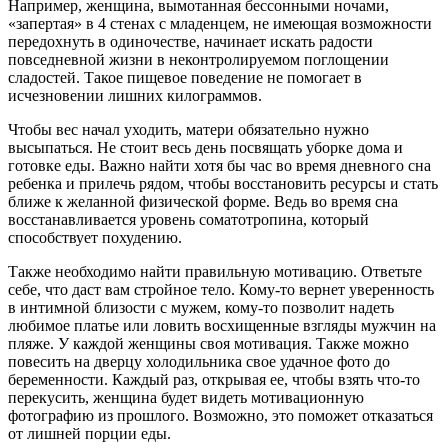
Например, женщина, вымотанная бессонными ночами,
«запертая» в 4 стенах с младенцем, не имеющая возможности
передохнуть в одиночестве, начинает искать радости
повседневной жизни в неконтролируемом поглощении
сладостей. Такое пищевое поведение не помогает в
исчезновении лишних килограммов.
Чтобы вес начал уходить, матери обязательно нужно
высыпаться. Не стоит весь день посвящать уборке дома и
готовке еды. Важно найти хотя бы час во время дневного сна
ребенка и прилечь рядом, чтобы восстановить ресурсы и стать
ближе к желанной физической форме. Ведь во время сна
восстанавливается уровень соматотропина, который
способствует похудению.
Также необходимо найти правильную мотивацию. Ответьте
себе, что даст вам стройное тело. Кому-то вернет уверенность
в интимной близости с мужем, кому-то позволит надеть
любимое платье или ловить восхищенные взгляды мужчин на
пляже. У каждой женщины своя мотивация. Также можно
повесить на дверцу холодильника свое удачное фото до
беременности. Каждый раз, открывая ее, чтобы взять что-то
перекусить, женщина будет видеть мотивационную
фотографию из прошлого. Возможно, это поможет отказаться
от лишней порции еды.