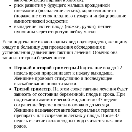
риск развития у будущего малыша врожденной
пневмонии (воспаление легких), хориоамнионита
(поражение стенок плодного пузыря и инфицирование
амниотической жидкости);
выпадение частей плода (ножки, ручки), петлей
пуповины через открытую шейку матки.
Если подтекание околоплодных вод подтверждено, женщину
кладут в больницу для проведения обследования и
установления дальнейшей тактики лечения. Обычно она
зависит от срока беременности:
Первый и второй триместры.
Подтекание вод до 22
недель врачи приравнивают к началу выкидыша.
Женщине проводят стимуляцию и последующее
выскабливание полости матки.
Третий триместр
. На этом сроке тактика лечения будет
зависеть от состояния беременной, плода и срока. При
подтекании амниотической жидкости до 37 недель
сохранение беременности возможно до месяца.
Женщине назначаются антибактериальная терапия и
препараты для созревания легких у плода. После 37
недель излитие околоплодных вод считается началом
родов.