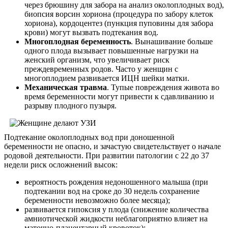
через брюшину для забора на анализ околоплодных вод),
биопсия ворсин хориона (процедура по забору клеток
хориона), кордоцентез (пункция пуповины для забора
крови) могут вызвать подтекания вод.
Многоплодная беременность
. Вынашивание больше
одного плода вызывает повышенные нагрузки на
женский организм, что увеличивает риск
преждевременных родов. Часто у женщин с
многоплодием развивается ИЦН шейки матки.
Механическая травма
. Тупые повреждения живота во
время беременности могут привести к сдавливанию и
разрыву плодного пузыря.
Подтекание околоплодных вод при доношенной
беременности не опасно, и зачастую свидетельствует о начале
родовой деятельности. При развитии патологии с 22 до 37
недели риск осложнений высок:
вероятность рождения недоношенного малыша (при
подтекании вод на сроке до 30 недель сохранение
беременности невозможно более месяца);
развивается гипоксия у плода (снижение количества
амниотической жидкости неблагоприятно влияет на
маточно-плацентарный кровоток);