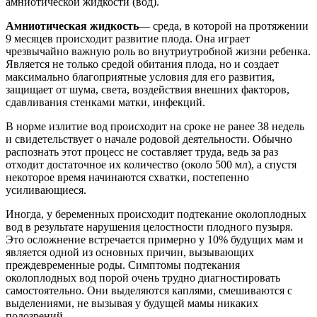
амниотической жидкости (вод).
Амниотическая жидкость
— среда, в которой на протяжении
9 месяцев происходит развитие плода. Она играет
чрезвычайно важную роль во внутриутробной жизни ребенка.
Является не только средой обитания плода, но и создает
максимально благоприятные условия для его развития,
защищает от шума, света, воздействия внешних факторов,
сдавливания стенками матки, инфекций.
В норме излитие вод происходит на сроке не ранее 38 недель
и свидетельствует о начале родовой деятельности. Обычно
распознать этот процесс не составляет труда, ведь за раз
отходит достаточное их количество (около 500 мл), а спустя
некоторое время начинаются схватки, постепенно
усиливающиеся.
Иногда, у беременных происходит подтекание околоплодных
вод в результате нарушения целостности плодного пузыря.
Это осложнение встречается примерно у 10% будущих мам и
является одной из основных причин, вызывающих
преждевременные роды. Симптомы подтекания
околоплодных вод порой очень трудно диагностировать
самостоятельно. Они выделяются каплями, смешиваются с
выделениями, не вызывая у будущей мамы никаких
подозрений.