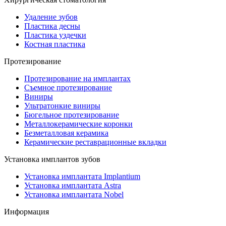
Удаление зубов
Пластика десны
Пластика уздечки
Костная пластика
Протезирование
Протезирование на имплантах
Съемное протезирование
Виниры
Ультратонкие виниры
Бюгельное протезирование
Металлокерамические коронки
Безметалловая керамика
Керамические реставрационные вкладки
Установка имплантов зубов
Установка имплантата Implantium
Установка имплантата Astra
Установка имплантата Nobel
Информация