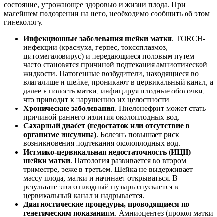
состояние, угрожающее здоровью и жизни плода. При
малейшем подозрении на него, необходимо сообщить об этом
гинекологу.
Инфекционные заболевания шейки матки
. TORCH-
инфекции (краснуха, герпес, токсоплазмоз,
цитомегаловирус) и передающиеся половым путем
часто становятся причиной подтекания амниотической
жидкости. Патогенные возбудители, находящиеся во
влагалище и шейке, проникают в цервикальный канал, а
далее в полость матки, инфицируя плодные оболочки,
что приводит к нарушению их целостности.
Хронические заболевания
. Пиелонефрит может стать
причиной раннего излития околоплодных вод.
Сахарный диабет (недостаток или отсутствие в
организме инсулина)
. Болезнь повышает риск
возникновения подтекания околоплодных вод.
Истмико-цервикальная недостаточность (ИЦН)
шейки матки
. Патология развивается во втором
триместре, реже в третьем. Шейка не выдерживает
массу плода, матки и начинает открываться. В
результате этого плодный пузырь спускается в
цервикальный канал и надрывается.
Диагностические процедуры, проводящиеся по
генетическим показаниям
. Амниоцентез (прокол матки