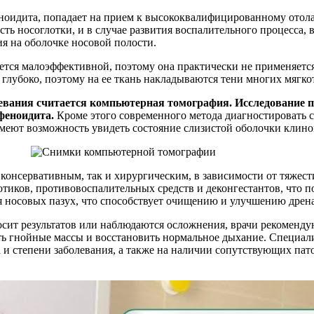
ноидита, попадает на прием к высококвалифицированному отола
ь носоглотки, и в случае развития воспалительного процесса, 
я на оболочке носовой полости.
ется малоэффективной, поэтому она практически не применяется
 глубоко, поэтому на ее ткань накладываются тени многих мягк
вания считается компьютерная томография. Исследование п
феноидита.
Кроме этого современного метода диагностировать
меют возможность увидеть состояние слизистой оболочки клино
 консервативным, так и хирургическим, в зависимости от тяжест
тиков, противовоспалительных средств и деконгестантов, что п
 носовых пазух, что способствует очищению и улучшению дрен
носит результатов или наблюдаются осложнения, врачи рекоменд
ть гнойные массы и восстановить нормальное дыхание. Специал
и степени заболевания, а также на наличии сопутствующих пат