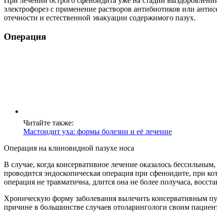
При лечении острого сфеноидита уже на стадии выздоровлени
электрофорез с применение растворов антибиотиков или анти
отечности и естественной эвакуации содержимого пазух.
Операция
Читайте также:
Мастоидит уха: формы болезни и её лечение
Операция на клиновидной пазухе носа
В случае, когда консервативное лечение оказалось бессильны
проводится эндоскопическая операция при сфеноидите, при кот
операция не травматична, длится она не более получаса, восст
Хроническую форму заболевания вылечить консервативным пут
причине в большинстве случаев отоларингологи своим пациен