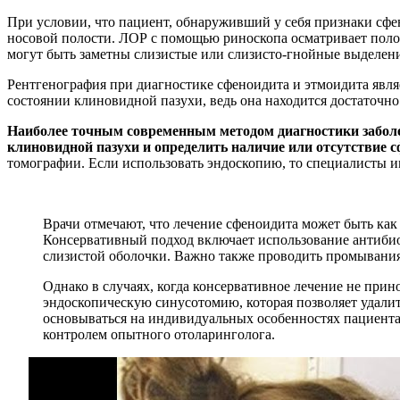
При условии, что пациент, обнаруживший у себя признаки сфе
носовой полости. ЛОР с помощью риноскопа осматривает полост
могут быть заметны слизистые или слизисто-гнойные выделени
Рентгенография при диагностике сфеноидита и этмоидита явля
состоянии клиновидной пазухи, ведь она находится достаточно
Наиболее точным современным методом диагностики заболе
клиновидной пазухи и определить наличие или отсутствие с
томографии. Если использовать эндоскопию, то специалисты и
Врачи отмечают, что лечение сфеноидита может быть как
Консервативный подход включает использование антибио
слизистой оболочки. Важно также проводить промывания
Однако в случаях, когда консервативное лечение не при
эндоскопическую синусотомию, которая позволяет удали
основываться на индивидуальных особенностях пациента 
контролем опытного отоларинголога.