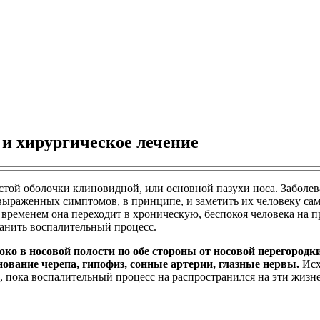
 и хирургическое лечение
той оболочки клиновидной, или основной пазухи носа. Заболев
выраженных симптомов, в принципе, и заметить их человеку са
о временем она переходит в хроническую, беспокоя человека на
ранить воспалительный процесс.
ко в носовой полости по обе стороны от носовой перегородки
ование черепа, гипофиз, сонные артерии, глазные нервы.
Исх
 пока воспалительный процесс на распространился на эти жизн