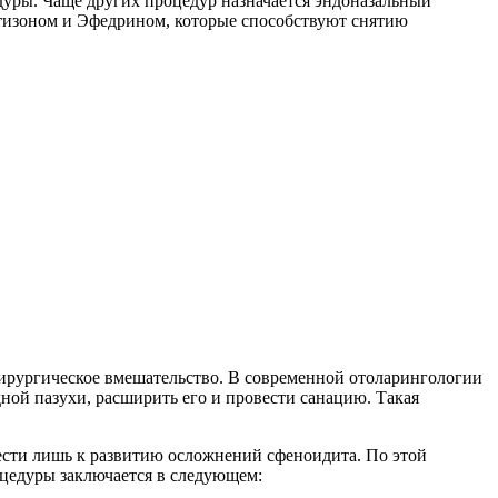
дуры. Чаще других процедур назначается эндоназальный
ртизоном и Эфедрином, которые способствуют снятию
хирургическое вмешательство. В современной отоларингологии
ной пазухи, расширить его и провести санацию. Такая
ести лишь к развитию осложнений сфеноидита. По этой
цедуры заключается в следующем: