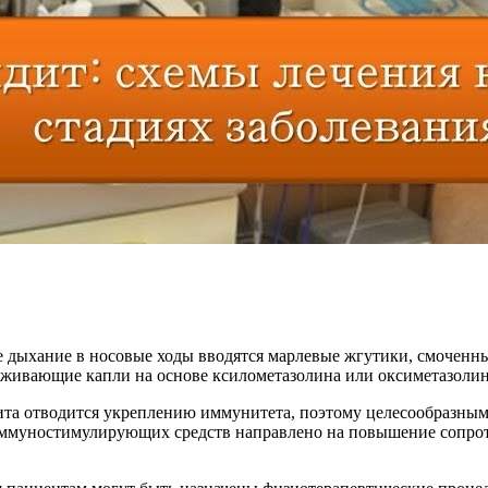
 дыхание в носовые ходы вводятся марлевые жгутики, смоченные
суживающие капли на основе ксилометазолина или оксиметазолин
идита отводится укреплению иммунитета, поэтому целесообраз
иммуностимулирующих средств направлено на повышение сопрот