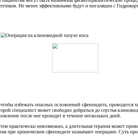
я пациентам могут быть назначены физиотерапевтические проце
септиков. Не менее эффективными будут и ингаляции с Гидроко
м, чтобы избежать опасных осложнений сфеноидита, проводится 
орой специалист может свободно добраться до соустья клиновид
ановление после нее проходит в течение нескольких дней.
ем практически невозможно, а длительная терапия может прив
там при хроническом сфеноидите назначают операцию. Суть про