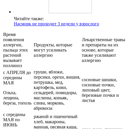
Читайте также:
Насморк не проходит 3 недели у взрослого
Время
появления
Лекарственные травы
аллергии,
Продукты, которые
и препараты на их
пыльца этих
могут усиливать
основе, которые
растений
аллергию
также усиливают
вызывает
аллергию
поллиноз
груши, яблоки,
с АПРЕЛЯ до
персики, орехи, вишня,
середины
сосновые шишки,
петрушка, мед,
МАЯ
сосновые почки,
картофель, киви,
липовый цвет,
Ольха,
сельдерей, помидоры,
березовые почки и
лещина,
маслины, коньяк,
листья
береза, тополь
слива, морковь,
абрикосы
с середины
ржаной и пшеничный
МАЯ по
хлеб, макароны,
ИЮНЬ
манная, овсяная каша,