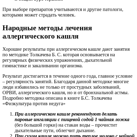
При выборе препаратов учитываются и другие патологи,
которыми может страдать человек.
Народные методы лечения
аллергического кашля
Хорошие результаты при аллергическом кашле дают занятия
по методике Толкачева Б. С. которая основывается на
регулярных физических упражнениях, дыхательной
гимнастике и закаливании организма.
Результат достигается в течение одного года, главное условие
– регулярность занятий. Благодаря данной методике многие
люди избавились не только от простудных заболеваний,
ОРВИ, аллергического кашля, но и от бронхиальной астмы.
Подробно методика описана в книге Б.С. Толкачева
«Физкультура против недуга»
При аллергическом кашле рекомендуют делать
паровые ингаляции с пищевой содой 1 чайная ложка
(без большой горки) на стакан воды – прочистит
дыхательные пути, облегчит дыхание.
При сухом кашле можно пить теплое молоко с чайной