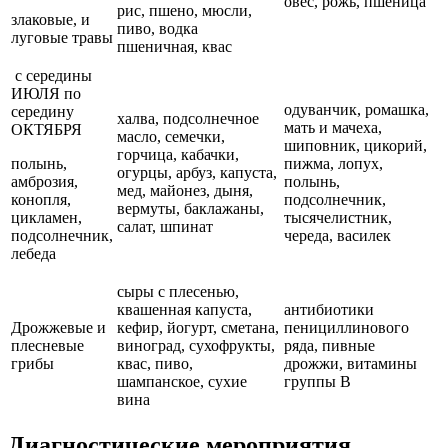
овес, рожь, пшеница
рис, пшено, мюсли,
злаковые, и
пиво, водка
луговые травы
пшеничная, квас
с середины
ИЮЛЯ по
одуванчик, ромашка,
середину
халва, подсолнечное
мать и мачеха,
ОКТЯБРЯ
масло, семечки,
шиповник, цикорий,
горчица, кабачки,
полынь,
пижма, лопух,
огурцы, арбуз, капуста,
амброзия,
полынь,
мед, майонез, дыня,
конопля,
подсолнечник,
вермуты, баклажаны,
цикламен,
тысячелистник,
салат, шпинат
подсолнечник,
череда, василек
лебеда
сыры с плесенью,
квашенная капуста,
антибиотики
Дрожжевые и
кефир, йогурт, сметана,
пенициллинового
плесневые
виноград, сухофрукты,
ряда, пивные
грибы
квас, пиво,
дрожжи, витамины
шампанское, сухие
группы В
вина
Диагностические мероприятия