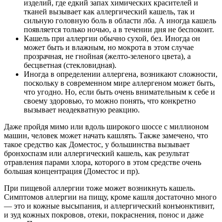
изделий, где едкий запах химических красителей и
тканей вызывает как аллергический кашель, так и
сильную головную боль в области лба. А иногда кашель
появляется только ночью, а в течении дня не беспокоит.
Кашель при аллергии обычно сухой, без. Иногда он
может быть и влажным, но мокрота в этом случае
прозрачная, не гнойная (желто-зеленого цвета), а
бесцветная (стекловидная).
Иногда в определении аллергена, возникают сложности,
поскольку в современном мире аллергеном может быть,
что угодно. Но, если быть очень внимательным к себе и
своему здоровью, то можно понять, что конкретно
вызывает неадекватную реакцию.
Даже пройдя мимо или вдоль широкого шоссе с миллионом
машин, человек может начать кашлять. Также замечено, что
такое средство как Доместос, у большинства вызывает
бронхоспазм или аллергический кашель, как результат
отравления парами хлора, которого в этом средстве очень
большая концентрация (Доместос и пр).
При пищевой аллергии тоже может возникнуть кашель.
Симптомов аллергии на пищу, кроме кашля достаточно много
— это и кожные высыпания, и аллергический конъюнктивит,
и зуд кожных покровов, отеки, покраснения, понос и даже