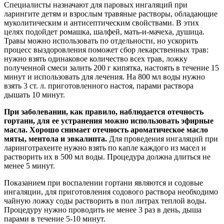
Специалисты назначают для паровых ингаляций при
ларингите детям и взрослым травяные растворы, обладающие
муколитическим и антисептическим свойствами. В этих
целях подойдет ромашка, шалфей, мать-и-мачеха, душица.
Травы можно использовать по отдельности, но ускорить
процесс выздоровления поможет сбор лекарственных трав:
нужно взять одинаковое количество всех трав, ложку
полученной смеси залить 200 г кипятка, настоять в течение 15
минут и использовать для лечения. На 800 мл воды нужно
взять 3 ст. л. приготовленного настоя, парами раствора
дышать 10 минут.
При заболевании, как правило, наблюдается отечность
гортани, для ее устранения можно использовать эфирные
масла. Хорошо снимает отечность ароматическое масло
мяты, ментола и эвкалипта.
Для проведения ингаляций при
ларинготрахеите нужно взять по капле каждого из масел и
растворить их в 500 мл воды. Процедура должна длиться не
менее 5 минут.
Показанием при воспалении гортани являются и содовые
ингаляции, для приготовления содового раствора необходимо
чайную ложку соды растворить в пол литрах теплой воды.
Процедуру нужно проводить не менее 3 раз в день, дыша
парами в течение 5-10 минут.