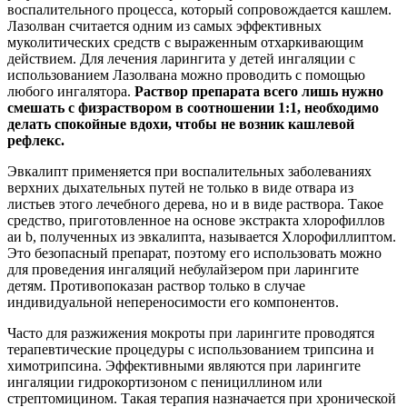
воспалительного процесса, который сопровождается кашлем.
Лазолван считается одним из самых эффективных
муколитических средств с выраженным отхаркивающим
действием. Для лечения ларингита у детей ингаляции с
использованием Лазолвана можно проводить с помощью
любого ингалятора.
Раствор препарата всего лишь нужно
смешать с физраствором в соотношении 1:1, необходимо
делать спокойные вдохи, чтобы не возник кашлевой
рефлекс.
Эвкалипт применяется при воспалительных заболеваниях
верхних дыхательных путей не только в виде отвара из
листьев этого лечебного дерева, но и в виде раствора. Такое
средство, приготовленное на основе экстракта хлорофиллов
aи b, полученных из эвкалипта, называется Хлорофиллиптом.
Это безопасный препарат, поэтому его использовать можно
для проведения ингаляций небулайзером при ларингите
детям. Противопоказан раствор только в случае
индивидуальной непереносимости его компонентов.
Часто для разжижения мокроты при ларингите проводятся
терапевтические процедуры с использованием трипсина и
химотрипсина. Эффективными являются при ларингите
ингаляции гидрокортизоном с пенициллином или
стрептомицином. Такая терапия назначается при хронической