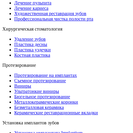
Лечение пульпита
Лечение кариеса
Художественная реставрация зубов
Профессиональная чистка полости рта
Хирургическая стоматология
Удаление зубов
Пластика десны
Пластика уздечки
Костная пластика
Протезирование
Протезирование на имплантах
Съемное протезирование
Виниры
Ультратонкие виниры
Бюгельное протезирование
Металлокерамические коронки
Безметалловая керамика
Керамические реставрационные вкладки
Установка имплантов зубов
Установка имплантата Implantium