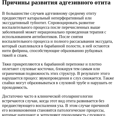
Причины развития адгезивного отита
В большинстве случаев адгезивному среднему отиту
предшествует катаральный неперфоративный или
экссудативный тубоотит. Спровоцировать развитие
воспалительного процесса после перечисленных выше
заболеваний может нерационально проведенная терапия с
использованием антибиотиков. После снятия
воспалительного процесса и полного рассасывания экссудата,
который скапливался в барабанной полости, в ней остаются
нити фибрина, способствующие образованию рубцовых
тяжей и спаек.
Тяжи прикрепляются к барабанной перепонке и плотно
оплетают слуховые косточки, блокируя тем самым или
ограничивая подвижность этих структур. В результате этого
нарушается процесс звукопроведения и слух снижается. Также
спайки могут образовываться в слуховой трубе и нарушать ее
проходимость.
Достаточно часто в клинической отоларингологии
встречаются случаи, когда этот вид отита развивается без
предшествующего воспаления уха. В этом случае причиной
его возникновения становятся патологические процессы,
которые нарушают и затрудняют проходимость слухового