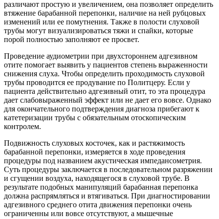
различают простую и увеличением, она позволяет определить
втяжение барабанной перепонки, наличие на ней рубцовых
изменений или ее помутнения. Также в полости слуховой
трубы могут визуализироваться тяжи и спайки, которые
порой полностью заполняют ее просвет.
Проведение аудиометрии при двухстороннем адгезивном
отите помогает выявить у пациентов степень выраженности
снижения слуха. Чтобы определить проходимость слуховой
трубы проводится ее продувание по Политцеру. Если у
пациента действительно адгезивный отит, то эта процедура
дает слабовыраженный эффект или не дает его вовсе. Однако
для окончательного подтверждения диагноза прибегают к
катетеризации трубы с обязательным отоскопическим
контролем.
Подвижность слуховых косточек, как и растяжимость
барабанной перепонки, измеряется в ходе проведения
процедуры под названием акустическая импедансометрия.
Суть процедуры заключается в последовательном разряжении
и сгущении воздуха, находящегося в слуховой трубе. В
результате подобных манипуляций барабанная перепонка
должна распрямляться и втягиваться. При диагностировании
адгезивного среднего отита движения перепонки очень
ограниченны или вовсе отсутствуют, а мышечные