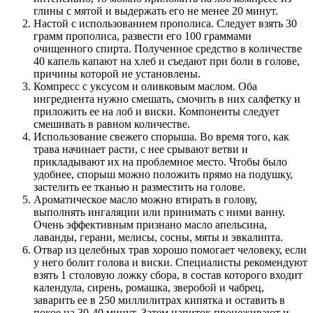
глины с мятой и выдержать его не менее 20 минут.
Настой с использованием прополиса. Следует взять 30
грамм прополиса, развести его 100 граммами
очищенного спирта. Полученное средство в количестве
40 капель капают на хлеб и съедают при боли в голове,
причины которой не установлены.
Компресс с уксусом и оливковым маслом. Оба
ингредиента нужно смешать, смочить в них салфетку и
приложить ее на лоб и виски. Компоненты следует
смешивать в равном количестве.
Использование свежего спорыша. Во время того, как
трава начинает расти, с нее срывают ветви и
прикладывают их на проблемное место. Чтобы было
удобнее, спорыш можно положить прямо на подушку,
застелить ее тканью и разместить на голове.
Ароматическое масло можно втирать в голову,
выполнять ингаляции или принимать с ними ванну.
Очень эффективным признано масло апельсина,
лаванды, герани, мелисы, сосны, мяты и эвкалипта.
Отвар из целебных трав хорошо помогает человеку, если
у него болит голова и виски. Специалисты рекомендуют
взять 1 столовую ложку сбора, в состав которого входит
календула, сирень, ромашка, зверобой и чабрец,
заварить ее в 250 миллилитрах кипятка и оставить в
покое на 30-40 минут. Затем напиток процеживают и