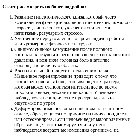
Стоит рассмотреть их более подробно:
Развитие гипертонического криза, который часто
возникает на фоне артериальной гипертензии, пожилого
возраста, лишнего веса, увлечения спиртными
напитками, регулярных стрессов.
Умственное переутомление во время сидячей работы
или чрезмерные физические нагрузки.
Слишком сильное возбуждение после полового
контакта, в результате чего произошел скачок кровяного
давления, и возникла головная боль в затылке,
отдающая в височную область.
Воспалительный процесс в затылочном нерве.
Мышечное перенапряжение приводит к тому, что
возникает головная боль, сковывающего характера,
которая может становиться интенсивнее во время
поворота головы, чихания или кашля. У человека
наблюдаются периодические прострелы, сильно
ощутимые по утрам.
Деформированные позвонки в шейном или спинном
отделе, образующиеся по причине наличия спондилеза
или остеохондроза. Если человек ведет малоподвижный
образ жизни, часто травмируется или у него
наблюдаются возрастные изменения организма, на