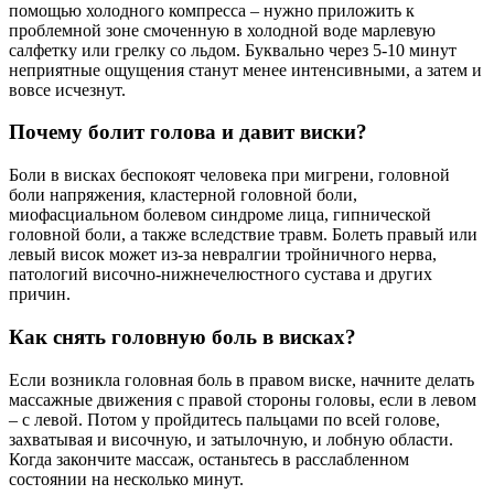
помощью холодного компресса – нужно приложить к
проблемной зоне смоченную в холодной воде марлевую
салфетку или грелку со льдом. Буквально через 5-10 минут
неприятные ощущения станут менее интенсивными, а затем и
вовсе исчезнут.
Почему болит голова и давит виски?
Боли в висках беспокоят человека при мигрени, головной
боли напряжения, кластерной головной боли,
миофасциальном болевом синдроме лица, гипнической
головной боли, а также вследствие травм. Болеть правый или
левый висок может из-за невралгии тройничного нерва,
патологий височно-нижнечелюстного сустава и других
причин.
Как снять головную боль в висках?
Если возникла головная боль в правом виске, начните делать
массажные движения с правой стороны головы, если в левом
– с левой. Потом у пройдитесь пальцами по всей голове,
захватывая и височную, и затылочную, и лобную области.
Когда закончите массаж, останьтесь в расслабленном
состоянии на несколько минут.