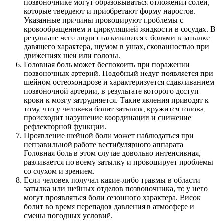
позвоночнике могут образовываться отложения солей,
которые твердеют и приобретают форму наростов.
Указанные причины провоцируют проблемы с
кровообращением и циркуляцией жидкости в сосудах. В
результате чего люди сталкиваются с болями в затылке
давящего характера, шумом в ушах, скованностью при
движениях шеи или головы.
Головная боль может беспокоить при поражении
позвоночных артерий. Подобный недуг появляется при
шейном остеохондрозе и характеризуется сдавливанием
позвоночной артерии, в результате которого доступ
крови к мозгу затрудняется. Такие явления приводят к
тому, что у человека болит затылок, кружится голова,
происходит нарушение координации и снижение
рефлекторной функции.
Проявление шейной боли может наблюдаться при
неправильной работе вестибулярного аппарата.
Головная боль в этом случае довольно интенсивная,
разливается по всему затылку и провоцирует проблемы
со слухом и зрением.
Если человек получал какие-либо травмы в области
затылка или шейных отделов позвоночника, то у него
могут проявляться боли сезонного характера. Висок
болит во время перепадов давления в атмосфере и
смены погодных условий.