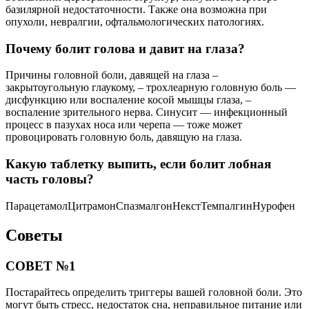
базилярной недостаточности. Также она возможна при
опухоли, невралгии, офтальмологических патологиях.
Почему болит голова и давит на глаза?
Причины головной боли, давящей на глаза –
закрытоугольную глаукому, – трохлеарную головную боль —
дисфункцию или воспаление косой мышцы глаза, –
воспаление зрительного нерва. Синусит — инфекционный
процесс в пазухах носа или черепа — тоже может
провоцировать головную боль, давящую на глаза.
Какую таблетку выпить, если болит лобная
часть головы?
ПарацетамолЦитрамонСпазмалгонНекстТемпалгинНурофен
Советы
СОВЕТ №1
Постарайтесь определить триггеры вашей головной боли. Это
могут быть стресс, недостаток сна, неправильное питание или