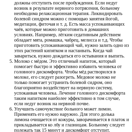
должны отступить после пробуждения. Если недуг
возник в результате нервного потрясения, больному
необходима релаксационная терапия. Ликвидировать
болевой синдром можно с помощью занятия йогой,
медитации, фиточая и т. д. Есть масса успокаивающих
чаёв, которые можно приготовить в домашних
условиях. Например, лёгким седативным действием
обладает мята, ромашка, чабрец, мелисса и т.д. Чтобы
приготовить успокаивающий чай, нужно залить одно из
этих растений кипятком и настаивать. Когда чай
завариться, нужно дождаться его остывания и выпить.
Молоко с мёдом. Это отличный напиток, который
помогает быстро и эффективно избавить человека от
головного дискомфорта. Чтобы мёд растворился в
молоке, его следует разогреть. Медовое молоко не
только помогает устранить болевой сидром, оно
благоприятно воздействует на нервную систему,
успокаивая человека. Лечение головного дискомфорта
таким напитком наиболее эффективно в том случае,
если недуг возник на нервной почве.
Улучшить самочувствие больного может лимон.
Применять его нужно наружно. Для этого долька
лимона очищается от кожуры, заворачивается в платок и
прикладывается ко лбу и глазницам. Больному следует
полежать так 15 минут и дискомфорт отступит.