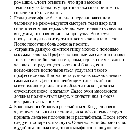
ромашки. Стоит отметить, что при высокой
температуре, больному противопоказано принимать
горячие и тёплые ванны.
Если дискомфорт был вызван перенапряжением,
человеку не рекомендуется смотреть телевизор или
сидеть за компьютером. Он должен подышать свежим
воздухом, отправившись на прогулку. Во время
прогулки нужно «отпустить» все тревожные мысли.
После прогулки боль должна пройти.
Устранить данную симптоматику можно с помощью
массажа головы. Профессиональные массажисты знают
толк в снятии болевого синдрома, однако не у каждого
человека, страдающего головной болью, есть
возможность воспользоваться услугами такого
профессионала. В домашних условиях можно сделать
самомассаж. Для этого необходимо делать лёгкие
массирующие движения в области висков, а затем
опускаться ниже, к затылку. Далее руки массажиста
должны подниматься вверх, к области лба и снова
возвращаться к вискам.
Больному необходимо расслабиться. Когда человек
чувствует сильный головной дискомфорт, ему следует
принять лежачее положение и расслабиться. После этого
следует постараться заснуть. Обычно, если больной спал
в удобном положении, то дискомфортные ощущения