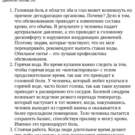
Головная боль в области лба и глаз может возникнуть по
причине дегидратации организма. Почему? Дело в том,
что обезвоживание приводит к изменению состава
крови, его объёма. В результате у человека падает
артериальное давление, а это приводит к головному
дискомфорту и нарушении координации движений.
Поэтому людям, которые чувствуют, что их мозг
перенапряжён, рекомендуют выпить стакан воды.
Обильное питьё – это лучшая профилактика
обезвоживания.
Горячая вода. Во время купания важно следить за тем,
чтобы горячая вода не «контактировала» с телом
продолжительное время, так как это приводит к
головной боли. У человека, который любит купаться в
горячей воде, часто болит голова, так как такое купание
приводит к расширению его сосудов. Болевой синдром
возникает вследствие резкого перепада температур,
который наступает в тот момент, когда, накупавшись,
человек выходит из горячей ванны и оказывается в
более прохладном помещении. Тело человека пытается
сохранить баланс, способствуя приливу к мозгу крови.
Именно это провоцирует боль.
Стоячая работа. Когда люди длительное время делают
что-либо «на ногах» у них понижается артериальное