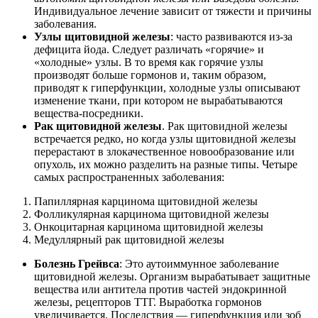
Индивидуальное лечение зависит от тяжести и причины
заболевания.
Узлы щитовидной железы
: часто развиваются из-за
дефицита йода. Следует различать «горячие» и
«холодные» узлы. В то время как горячие узлы
производят больше гормонов и, таким образом,
приводят к гиперфункции, холодные узлы описывают
изменение ткани, при котором не вырабатываются
вещества-посредники.
Рак щитовидной железы
. Рак щитовидной железы
встречается редко, но когда узлы щитовидной железы
перерастают в злокачественное новообразование или
опухоль, их можно разделить на разные типы. Четыре
самых распространенных заболевания:
Папиллярная карцинома щитовидной железы
Фолликулярная карцинома щитовидной железы
Онкоцитарная карцинома щитовидной железы
Медуллярный рак щитовидной железы
Болезнь Грейвса
: Это аутоиммунное заболевание
щитовидной железы. Организм вырабатывает защитные
вещества или антитела против частей эндокринной
железы, рецепторов ТТГ. Выработка гормонов
увеличивается. Последствия — гиперфункция или зоб