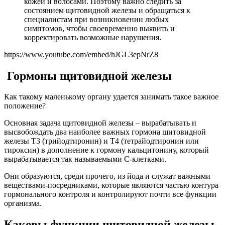
кожей и волосами. Поэтому важно следить за
состоянием щитовидной железы и обращаться к
специалистам при возникновении любых
симптомов, чтобы своевременно выявить и
корректировать возможные нарушения.
https://www.youtube.com/embed/hJGL3epNrZ8
Гормоны щитовидной железы
Как такому маленькому органу удается занимать такое важное
положение?
Основная задача щитовидной железы – вырабатывать и
высвобождать два наиболее важных гормона щитовидной
железы Т3 (трийодтиронин) и Т4 (тетрайодтиронин или
тироксин) в дополнение к гормону кальцитонину, который
вырабатывается так называемыми С-клетками.
Они образуются, среди прочего, из йода и служат важными
веществами-посредниками, которые являются частью контура
гормонального контроля и контролируют почти все функции
организма.
Каковы функции щитовидной железы