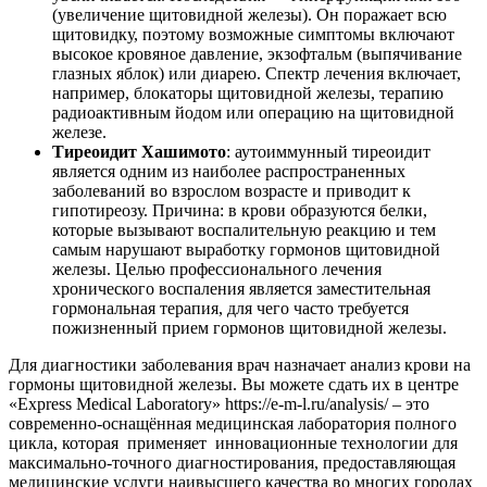
(увеличение щитовидной железы). Он поражает всю
щитовидку, поэтому возможные симптомы включают
высокое кровяное давление, экзофтальм (выпячивание
глазных яблок) или диарею. Спектр лечения включает,
например, блокаторы щитовидной железы, терапию
радиоактивным йодом или операцию на щитовидной
железе.
Тиреоидит Хашимото
: аутоиммунный тиреоидит
является одним из наиболее распространенных
заболеваний во взрослом возрасте и приводит к
гипотиреозу. Причина: в крови образуются белки,
которые вызывают воспалительную реакцию и тем
самым нарушают выработку гормонов щитовидной
железы. Целью профессионального лечения
хронического воспаления является заместительная
гормональная терапия, для чего часто требуется
пожизненный прием гормонов щитовидной железы.
Для диагностики заболевания врач назначает анализ крови на
гормоны щитовидной железы. Вы можете сдать их в центре
«Express Medical Laboratory» https://e-m-l.ru/analysis/ – это
современно-оснащённая медицинская лаборатория полного
цикла, которая применяет инновационные технологии для
максимально-точного диагностирования, предоставляющая
медицинские услуги наивысшего качества во многих городах