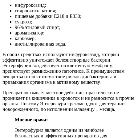
нифуроксазид;
гидроокись натрия;
пищевые добавки Е218 и Е330;
сукроза;
96% этиловый спирт;
ароматизатор;
карбомер;
дистиллированная вода.
В обоих средствах используют нифуроксазид, который
эффективно уничтожает болезнетворные бактерии.
Энтерофурил воздействует на клеточную мембрану,
препятствует размножению патогенов. К преимуществам
лекарства относят отсутствие рисков дисбактериоза и
привыкания организма к активному веществу.
Препарат оказывает местное действие, практически не
проникает из кишечника в кровоток и не разносится в прочие
органы. Поэтому Энтерофурил рекомендуют для терапии
новорожденного, по исполнении младенцу 1 месяца.
Мнение врача:
Энтерофурил является одним из наиболее
безопасных и эффективных препаратов для