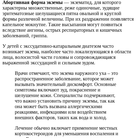
Абортивная форма экземы
— экзематид, для которого
характерны множественные, реже одиночные, зудящие
эритематозные шелушащиеся пятна овальной и круглой
формы различной величины. При их раздражении появляется
капельное мокнутие. Такие высыпания могут появиться
вследствие ангины, острых респираторных и кишечных
заболеваний, гриппа.
У детей с экссудативно-катаральным диатезом часто
возникает экзема, наиболее часто локализующаяся в области
лица, волосистой части головы и сопровождающаяся
выраженной экссудацией и сильным зудом.
Врачи отмечают, что экзема наружного уха – это
распространенное заболевание, которое может
вызывать значительный дискомфорт. Основные
симптомы включают зуд, покраснение и
шелушение кожи. Специалисты подчеркивают,
что важно установить причину экземы, так как
она может быть вызвана аллергическими
реакциями, инфекциями или воздействием
внешних факторов, таких как вода и холод.
Лечение обычно включает применение местных
кортикостероидов для уменьшения воспаления и