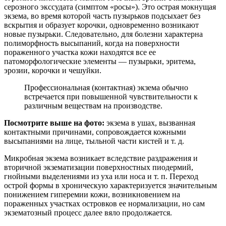
серозного экссудата (симптом «росы»). Это острая мокнущая
экзема, во время которой часть пузырьков подсыхает без
вскрытия и образует корочки, одновременно возникают
новые пузырьки. Следовательно, для болезни характерна
полиморфность высыпаний, когда на поверхности
пораженного участка кожи находятся все ее
патоморфологические элементы — пузырьки, эритема,
эрозии, корочки и чешуйки.
Профессиональная (контактная) экзема обычно
встречается при повышенной чувствительности к
различным веществам на производстве.
Посмотрите выше на фото:
экзема в ушах, вызванная
контактными причинами, сопровождается кожными
высыпаниями на лице, тыльной части кистей и т. д.
Микробная экзема возникает вследствие раздражения и
вторичной экзематизации поверхностных пиодермий,
гнойными выделениями из уха или носа и т. п. Переход
острой формы в хроническую характеризуется значительным
понижением гиперемии кожи, возникновением на
пораженных участках островков ее нормализации, но сам
экзематозный процесс далее вяло продолжается.