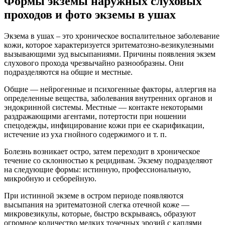
Формы экземы наружных слуховых
проходов и фото экземы в ушах
Экзема в ушах – это хроническое воспалительное заболевание
кожи, которое характеризуется эритематозно-везикулезными
вызывающими зуд высыпаниями. Причины появления экзем
слухового прохода чрезвычайно разнообразны. Они
подразделяются на общие и местные.
Общие — нейрогенные и психогенные факторы, аллергия на
определенные вещества, заболевания внутренних органов и
эндокринной системы. Местные — контакте некоторыми
раздражающими агентами, потертости при ношении
спецодежды, инфицирование кожи при ее скарификации,
истечение из уха гнойного содержимого и т. п.
Болезнь возникает остро, затем переходит в хроническое
течение со склонностью к рецидивам. Экзему подразделяют
на следующие формы: истинную, профессиональную,
микробную и себорейную.
При истинной экземе в остром периоде появляются
высыпания на эритематозной слегка отечной коже —
микровезикулы, которые, быстро вскрываясь, образуют
огромное количество мелких точечных эрозий с каплями