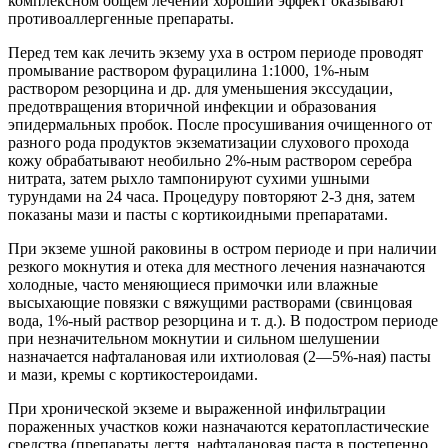
комплексном общем лечении хороший эффект оказывают
противоаллергенные препараты.
Перед тем как лечить экзему уха в остром периоде проводят
промывание раствором фурацилина 1:1000, 1%-ным
раствором резорцина и др. для уменьшения экссудации,
предотвращения вторичной инфекции и образования
эпидермальных пробок. После просушивания очищенного от
разного рода продуктов экзематизации слухового прохода
кожу обрабатывают необильно 2%-ным раствором серебра
нитрата, затем рыхло тампонируют сухими ушными
турундами на 24 часа. Процедуру повторяют 2-3 дня, затем
показаны мази и пасты с кортикоидными препаратами.
При экземе ушной раковины в остром периоде и при наличии
резкого мокнутия и отека для местного лечения назначаются
холодные, часто меняющиеся примочки или влажные
высыхающие повязки с вяжущими растворами (свинцовая
вода, 1%-ный раствор резорцина и т. д.). В подостром периоде
при незначительном мокнутии и сильном шелушении
назначается нафталановая или ихтиоловая (2—5%-ная) пасты
и мази, кремы с кортикостероидами.
При хронической экземе и выраженной инфильтрации
пораженных участков кожи назначаются кератопластические
средства (препараты дегтя, нафталановая паста в постепенно