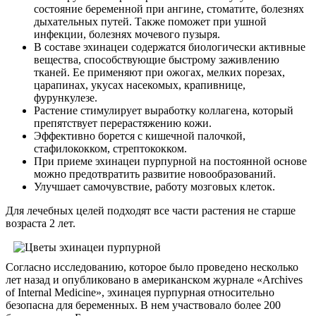
состояние беременной при ангине, стоматите, болезнях
дыхательных путей. Также поможет при ушной
инфекции, болезнях мочевого пузыря.
В составе эхинацеи содержатся биологически активные
вещества, способствующие быстрому заживлению
тканей. Ее применяют при ожогах, мелких порезах,
царапинах, укусах насекомых, крапивнице,
фурункулезе.
Растение стимулирует выработку коллагена, который
препятствует перерастяжению кожи.
Эффективно борется с кишечной палочкой,
стафилококком, стрептококком.
При приеме эхинацеи пурпурной на постоянной основе
можно предотвратить развитие новообразований.
Улучшает самочувствие, работу мозговых клеток.
Для лечебных целей подходят все части растения не старше
возраста 2 лет.
Согласно исследованию, которое было проведено несколько
лет назад и опубликовано в американском журнале «Archives
of Internal Medicine», эхинацея пурпурная относительно
безопасна для беременных. В нем участвовало более 200