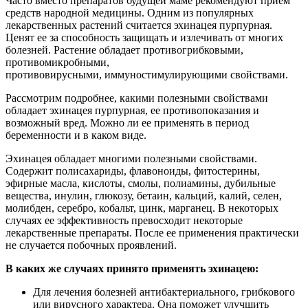
Часто вместо препаратов будущей маме рекомендуют прием
средств народной медицины. Одним из популярных
лекарственных растений считается эхинацея пурпурная.
Ценят ее за способность защищать и излечивать от многих
болезней. Растение обладает противогрибковыми,
противомикробными,
противовирусными, иммуностимулирующими свойствами.
Рассмотрим подробнее, какими полезными свойствами
обладает эхинацея пурпурная, ее противопоказания и
возможный вред. Можно ли ее применять в период
беременности и в каком виде.
Эхинацея обладает многими полезными свойствами.
Содержит полисахариды, флавоноиды, фитостерины,
эфирные масла, кислоты, смолы, полиамины, дубильные
вещества, инулин, глюкозу, бетаин, кальций, калий, селен,
молибден, серебро, кобальт, цинк, марганец. В некоторых
случаях ее эффективность превосходит некоторые
лекарственные препараты. После ее применения практически
не случается побочных проявлений.
В каких же случаях принято применять эхинацею:
Для лечения болезней антибактериального, грибкового
или вирусного характера. Она поможет улучшить