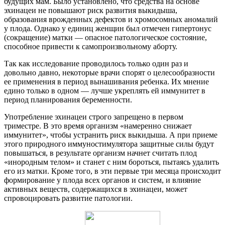
будущих мам. Было установлено, что средства на основе
эхинацеи не повышают риск развития выкидыша,
образования врожденных дефектов и хромосомных аномалий
у плода. Однако у единиц женщин был отмечен гипертонус
(сокращение) матки — опасное патологическое состояние,
способное привести к самопроизвольному аборту.
Так как исследование проводилось только один раз и
довольно давно, некоторые врачи спорят о целесообразности
ее применения в период вынашивания ребенка. Их мнение
едино только в одном — лучше укреплять ей иммунитет в
период планирования беременности.
Употребление эхинацеи строго запрещено в первом
триместре. В это время организм «намеренно снижает
иммунитет», чтобы устранить риск выкидыша. А при приеме
этого природного иммуностимулятора защитные силы будут
повышаться, в результате организм начнет считать плод
«инородным телом» и станет с ним бороться, пытаясь удалить
его из матки. Кроме того, в эти первые три месяца происходит
формирование у плода всех органов и систем, и влияние
активных веществ, содержащихся в эхинацеи, может
спровоцировать развитие патологии.