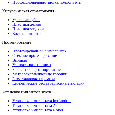
Профессиональная чистка полости рта
Хирургическая стоматология
Удаление зубов
Пластика десны
Пластика уздечки
Костная пластика
Протезирование
Протезирование на имплантах
Съемное протезирование
Виниры
Ультратонкие виниры
Бюгельное протезирование
Металлокерамические коронки
Безметалловая керамика
Керамические реставрационные вкладки
Установка имплантов зубов
Установка имплантата Implantium
Установка имплантата Astra
Установка имплантата Nobel