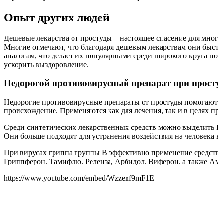
Опыт других людей
Дешевые лекарства от простуды – настоящее спасение для мног
Многие отмечают, что благодаря дешевым лекарствам они быст
аналогам, что делает их популярными среди широкого круга п
ускорить выздоровление.
Недорогой противовирусный препарат при прост
Недорогие противовирусные препараты от простуды помогают о
происхождение. Применяются как для лечения, так и в целях п
Среди синтетических лекарственных средств можно выделить 
Они больше подходят для устранения воздействия на человека 
При вирусах гриппа группы В эффективно применение средст
Гриппферон. Тамифлю. Реленза, Арбидол. Виферон. а также Ам
https://www.youtube.com/embed/Wzzenf9mF1E