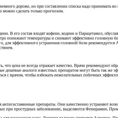
немного дороже, но при составлении списка надо принимать во
о можно сделать только прогнозом.
еин. В его состав входят кофеин, кодеин и Парацетамол, обусл
стро понижают температуры и снимают эффективно головную бол
ого, для эффективного устранения головной боли рекомендуется
ствием.
, что цена не всегда отражает качество. Врачи рекомендуют об
рые дешевые аналоги известных препаратов могут быть так же э
ься с врачом, чтобы избежать нежелательных побочных эффекто
 антигистаминные препараты. Они качественно устраняют возни
ных при простудных заболеваниях, выделяются Фенирамин, Про
 для понижения жара. Лучшим из таких считается Аспирин. При