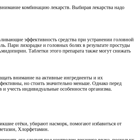
 внимание комбинацию лекарств. Выбирая лекарства надо
авливающие эффективность средства при устранении головной
ь. Пари лихорадке и головных болях в результате простуды
 Амидопирин. Таблетки этого препарата также могут снижать
ращать внимание на активные ингредиенты и их
ффективны, но стоить значительно меньше. Однако перед
в и учесть индивидуальные особенности организма.
кшие отёки, убирают насморк, помогают избавиться от
метазин, Хлорфетамин.
менять его следует под контролем лечащего врача, поскольку