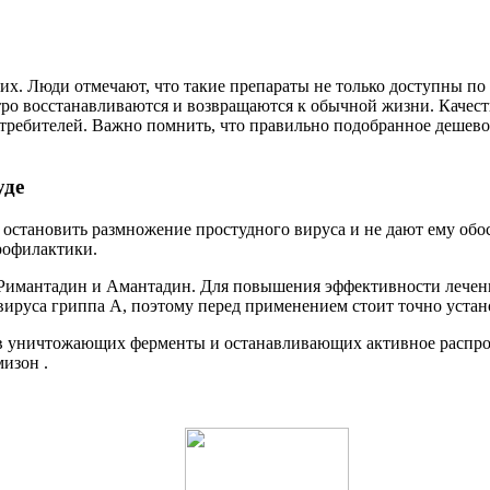
их. Люди отмечают, что такие препараты не только доступны по
ро восстанавливаются и возвращаются к обычной жизни. Качест
отребителей. Важно помнить, что правильно подобранное дешево
уде
становить размножение простудного вируса и не дают ему обос
рофилактики.
Римантадин и Амантадин. Для повышения эффективности лечени
вируса гриппа А, поэтому перед применением стоит точно устано
в уничтожающих ферменты и останавливающих активное распро
изон .