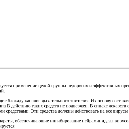
дуется применение целой группы недорогих и эффективных преп
ий.
ие блокаду каналов дыхательного эпителия. Их основу составля
па В действию таких средств не подвержен. В списке лекарств 
и средствами. Эти средства должны действовать на все вирусы
параты, обеспечивающие ингибирование нейраминидазы вирусов.
ируется.