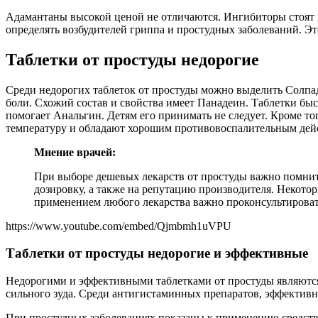
Адамантаны высокой ценой не отличаются. Ингибиторы стоят 
определять возбудителей гриппа и простудных заболеваний. Эт
Таблетки от простуды недорогие
Среди недорогих таблеток от простуды можно выделить Солпад
боли. Схожий состав и свойства имеет Панадеин. Таблетки бы
помогает Анальгин. Детям его принимать не следует. Кроме т
температуру и обладают хорошим противовоспалительным дей
Мнение врачей:
При выборе дешевых лекарств от простуды важно помнить
дозировку, а также на репутацию производителя. Некото
применением любого лекарства важно проконсультироват
https://www.youtube.com/embed/Qjmbmh1uVPU
Таблетки от простуды недорогие и эффективные
Недорогими и эффективными таблетками от простуды являются
сильного зуда. Среди антигистаминных препаратов, эффектив
При простудных заболеваниях показаны к применению средства