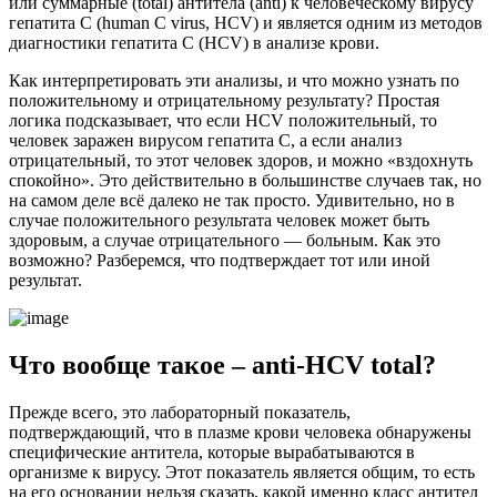
или суммарные (total) антитела (anti) к человеческому вирусу
гепатита С (human C virus, HCV) и является одним из методов
диагностики гепатита С (HCV) в анализе крови.
Как интерпретировать эти анализы, и что можно узнать по
положительному и отрицательному результату? Простая
логика подсказывает, что если HCV положительный, то
человек заражен
вирусом гепатита
C, а если анализ
отрицательный, то этот человек здоров, и можно «вздохнуть
спокойно». Это действительно в большинстве случаев так, но
на самом деле всё далеко не так просто. Удивительно, но в
случае положительного результата человек может быть
здоровым, а случае отрицательного — больным. Как это
возможно? Разберемся, что подтверждает тот или иной
результат.
Что вообще такое – anti-HCV total?
Прежде всего, это лабораторный показатель,
подтверждающий, что в плазме крови человека
обнаружены
специфические антитела, которые вырабатываются в
организме к вирусу. Этот показатель является общим, то есть
на его основании нельзя сказать, какой именно класс антител