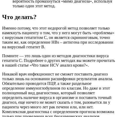
вероятность промахнуться «мимо диагноза», используя
только один этот метод.
Что делать?
Именно потому, что этот недорогой метод позволяет только
намекнуть пациенту о том, что у него могут быть «проблемы»
с вирусным гепатитом C, он является скрининговым, точно
таким же, как определение HBs – антигена при исследовании
на вирусный гепатит В.
Помните — это лишь один из методов диагностики вируса
гепатита С. Подробнее о других методах вы можете прочитать
в нашей статье «Что такое HCV анализ крови?«.
Никакой
врач инфекционист
не сможет поставить диагноз
только лишь на основании
расшифровки результатов анализа
.
Обязательно проводится ПЦР, а также раздельное
определение иммуноглобулинов по классам. Но даже и этот
полноценный вид диагностики, который позволяет
определить наличие вируса в организме и поставить точный
диагноз, еще ничего не может сказать о том, разовьется ли у
пациента через много лет рак печени или, или нет.
Комплексная диагностика с определением прогноза возможна
только при проведении всех биохимических анализов,