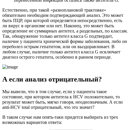
перенесенной инфекции остались также антитела G.
Естественно, при такой «разноплановой трактовке»
обязательно необходим подтверждающий анализ. Это может
быть ПЦР, при которой определяется непосредственно, есть
ли вирус в организме или нет. Наконец, это может быть
определение не суммарных антител, а раздельных, по классам.
Так, обнаружение только антител класса G подтвердит,
наличие у пациента
хронической формы заболевания
, либо он
переболел острым гепатитом, или он выздоравливает. В
любом случае, наличие только антител класса G исключает
диагноз острого гепатита, особенно в раннем периоде.
А если анализ отрицательный?
Мы вывели, что в том случае, если у пациента такое
состояние, при котором антитела к HCV положительно, то
результат может быть, мягко говоря, неоднозначным. А если
anti-HCV total отрицательный, что это значит?
В таком случае нам опять-таки придется выбирать из трех
возможных вариантов ответа: