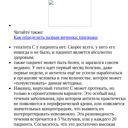
Читайте также:
Как определить разрыв яичника: признаки
гепатита C у пациента нет. Скорее всего, у него его
никогда и не было, и пациент является абсолютно
здоровым;
также пациент может быть болен, и заразился совсем
недавно. У него идет первый месяц болезни, даже
первые недели, и антитела ещё не успели наработаться
в
организме человека
в том количестве, которое может
«почувствовать» данная методика;
Наконец, вирусный гепатит С может протекать, но
только в серонегативном варианте. Это особый вид
течения заболевания, при котором антитела практически
не появляются в периферической крови, или появляется
значительных концентрациях, что выявить их
интерпретировать невозможно. Эта разновидность
течения встречается в 5 %случаев, или у каждого 20
пациента. Согласитесь, что это достаточно высокая