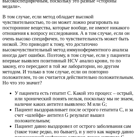
высокоспецифичным, поскольку это разные «стороны
медали».
В том случае, если метод обладает высокой
чувствительностью, то он может ложно реагировать на
посторонние вещества, которые вообще, не имеют никакого
отношения к вопросу исследования. А в том случае, если он
очень высоко специфичен, то чувствительность может быть
низкой. Это приводит к тому, что достаточно
высокочувствительный метод иммуноферментного анализа
иногда дает ошибки. Поэтому, в том случае, если у пациента
впервые выявлен позитивный HCV анализ крови, то по
закону, его пересдают в той же лаборатории, но другим
методом. И только в том случае, если он повторно
положителен, то он считается действительно положительным.
Но что это значит?
У пациента есть гепатит С. Какой это процесс – острый,
или хронический понять нельзя, поскольку мы не знаем,
наличие каких антител выявлено: М или G;
Пациент выздоравливает после острого гепатита С, и за
счет «шлейфа» антител G результат вышел
положительным;
Пациент давно выздоровел от острого заболевания сам
(такое тоже редко, но бывает), и у него как маркер давно