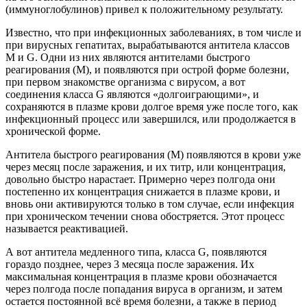
(иммуноглобулинов) привел к положительному результату.
Известно, что при инфекционных заболеваниях, в том числе и
при вирусных гепатитах, вырабатываются антитела классов
M и G. Одни из них являются антителами быстрого
реагирования (М), и появляются при острой форме болезни,
при первом знакомстве организма с вирусом, а вот
соединения класса G являются «долгоиграющими», и
сохраняются в плазме крови долгое время уже после того, как
инфекционный процесс или завершился, или продолжается в
хронической форме.
Антитела быстрого реагирования (М) появляются в крови уже
через месяц после заражения, и их титр, или концентрация,
довольно быстро нарастает. Примерно через полгода они
постепенно их концентрация снижается в плазме крови, и
вновь они активируются только в том случае, если инфекция
при хроническом течении снова обостряется. Этот процесс
называется реактивацией.
А вот антитела медленного типа, класса G, появляются
гораздо позднее, через 3 месяца после заражения. Их
максимальная концентрация в плазме крови обозначается
через полгода после попадания вируса в организм, и затем
остается постоянной всё время болезни, а также в период