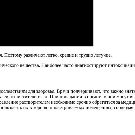
 Поэтому различают легко, средне и трудно летучие.
ического вещества. Наиболее часто диагностируют интоксикаци
оследствиям для здоровья. Врачи подчеркивают, что важно знат
еи, отчистители и т.д. При попадании в организм они могут выз
травление растворителем необходимо срочно обратиться за мед
использовать их в хорошо проветриваемых помещениях, соблюдая