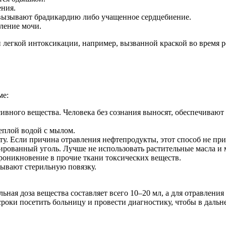
ения.
 вызывают брадикардию либо учащенное сердцебиение.
еление мочи.
егкой интоксикации, например, вызванной краской во время рем
ме:
ного вещества. Человека без сознания выносят, обеспечивают 
еплой водой с мылом.
. Если причина отравления нефтепродукты, этот способ не пр
рованный уголь. Лучше не использовать растительные масла и мо
оникновение в прочие ткани токсических веществ.
ывают стерильную повязку.
ьная доза вещества составляет всего 10–20 мл, а для отравлени
роки посетить больницу и провести диагностику, чтобы в дальн