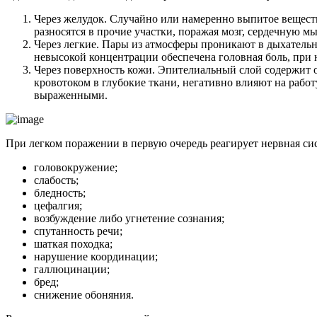
Через желудок. Случайно или намеренно выпитое веществ
разносятся в прочие участки, поражая мозг, сердечную мы
Через легкие. Пары из атмосферы проникают в дыхательны
невысокой концентрации обеспечена головная боль, при
Через поверхность кожи. Эпителиальный слой содержит 
кровотоком в глубокие ткани, негативно влияют на работ
выраженными.
При легком поражении в первую очередь реагирует нервная с
головокружение;
слабость;
бледность;
цефалгия;
возбуждение либо угнетение сознания;
спутанность речи;
шаткая походка;
нарушение координации;
галлюцинации;
бред;
снижение обоняния.