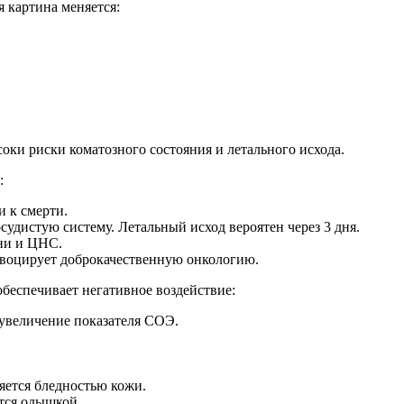
 картина меняется:
ки риски коматозного состояния и летального исхода.
:
и к смерти.
удистую систему. Летальный исход вероятен через 3 дня.
ни и ЦНС.
овоцирует доброкачественную онкологию.
беспечивает негативное воздействие:
 увеличение показателя СОЭ.
яется бледностью кожи.
тся одышкой.