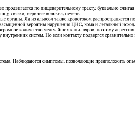
о продвигается по пищеварительному тракту, буквально сжигая
шцу, связки, нервные волокна, печень.
е органы. Яд из альвеол также кровотоком распространяется по 
 насыщенной вероятны нарушения ЦНС, кома и летальный исход
огромное количество мельчайших капилляров, поэтому агрессив
у внутренних систем. Но если контакту подвергся сравнительно 
истема. Наблюдаются симптомы, позволяющие предположить опь