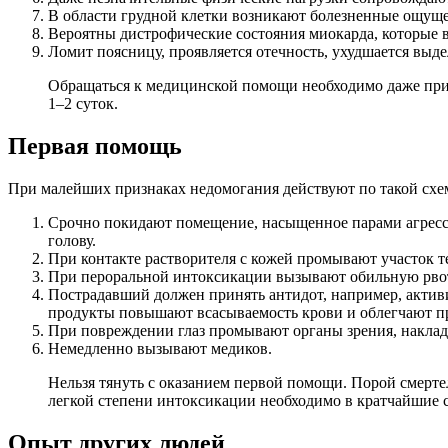
В области грудной клетки возникают болезненные ощущ
Вероятны дистрофические состояния миокарда, которые
Ломит поясницу, проявляется отечность, ухудшается выд
Обращаться к медицинской помощи необходимо даже при л
1–2 суток.
Первая помощь
При малейших признаках недомогания действуют по такой схе
Срочно покидают помещение, насыщенное парами агрессив
голову.
При контакте растворителя с кожей промывают участок т
При пероральной интоксикации вызывают обильную рвоту
Пострадавший должен принять антидот, например, активи
продукты повышают всасываемость крови и облегчают пр
При повреждении глаз промывают органы зрения, наклад
Немедленно вызывают медиков.
Нельзя тянуть с оказанием первой помощи. Порой смертел
легкой степени интоксикации необходимо в кратчайшие с
Опыт других людей