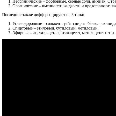
Неорганические – фосфорные, серные соли, аммиак. От
Органические – именно эти жидкости и представляют на
Последние также дифференцируют на 3 типа:
Углеводородные – сольвент, уайт-спирит, бензол, скипида
Спиртовые – этиловый, бутиловый, метиловый.
Эфирные – ацетат, ацетон, этилацетат, метилацетат и т. д.