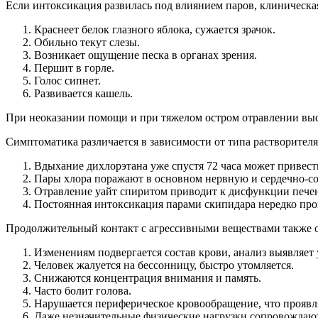
Если интоксикация развилась под влиянием паров, клиническая
Краснеет белок глазного яблока, сужается зрачок.
Обильно текут слезы.
Возникает ощущение песка в органах зрения.
Першит в горле.
Голос сипнет.
Развивается кашель.
При неоказании помощи и при тяжелом остром отравлении высо
Симптоматика различается в зависимости от типа растворителя
Вдыхание дихлорэтана уже спустя 72 часа может привест
Пары хлора поражают в основном нервную и сердечно-сос
Отравление уайт спиритом приводит к дисфункции пече
Постоянная интоксикация парами скипидара нередко пр
Продолжительный контакт с агрессивными веществами также о
Изменениям подвергается состав крови, анализ выявляет
Человек жалуется на бессонницу, быстро утомляется.
Снижаются концентрация внимания и память.
Часто болит голова.
Нарушается периферическое кровообращение, что проявл
Даже незначительные физические нагрузки сопровождаю