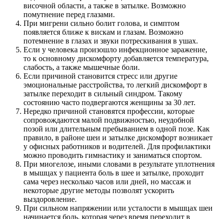
височной области, а также в затылке. Возможно
помутнение перед глазами.
При мигрени сильно болит голова, и симптом
появляется ближе к вискам и глазам. Возможно
потемнение в глазах и звуки потрескивания в ушах.
Если у человека произошло инфекционное заражение,
то к основному дискомфорту добавляется температура,
слабость, а также мышечные боли.
Если причиной становится стресс или другие
эмоциональные расстройства, то легкий дискомфорт в
затылке переходит в сильный синдром. Такому
состоянию часто подвергаются женщины за 30 лет.
Нередко причиной становятся профессии, которые
сопровождаются малой подвижностью, неудобной
позой или длительным пребыванием в одной позе. Как
правило, в районе шеи и затылке дискомфорт возникает
у офисных работников и водителей. Для профилактики
можно проводить гимнастику и заниматься спортом.
При миогелозе, иными словами в результате уплотнения
в мышцах у пациента боль в шее и затылке, проходит
сама через несколько часов или дней, но массаж и
некоторые другие методы позволят ускорить
выздоровление.
При сильном напряжении или усталости в мышцах шеи
начинается боль, которая через время переходит в