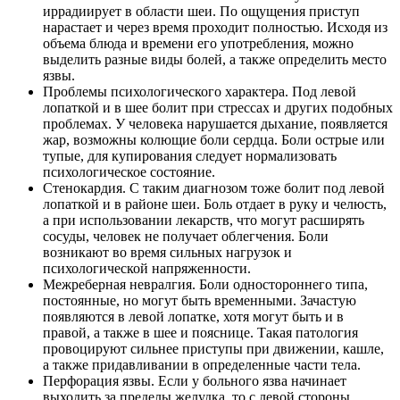
иррадиирует в области шеи. По ощущения приступ
нарастает и через время проходит полностью. Исходя из
объема блюда и времени его употребления, можно
выделить разные виды болей, а также определить место
язвы.
Проблемы психологического характера. Под левой
лопаткой и в шее болит при стрессах и других подобных
проблемах. У человека нарушается дыхание, появляется
жар, возможны колющие боли сердца. Боли острые или
тупые, для купирования следует нормализовать
психологическое состояние.
Стенокардия. С таким диагнозом тоже болит под левой
лопаткой и в районе шеи. Боль отдает в руку и челюсть,
а при использовании лекарств, что могут расширять
сосуды, человек не получает облегчения. Боли
возникают во время сильных нагрузок и
психологической напряженности.
Межреберная невралгия. Боли одностороннего типа,
постоянные, но могут быть временными. Зачастую
появляются в левой лопатке, хотя могут быть и в
правой, а также в шее и пояснице. Такая патология
провоцируют сильнее приступы при движении, кашле,
а также придавливании в определенные части тела.
Перфорация язвы. Если у больного язва начинает
выходить за пределы желудка, то с левой стороны