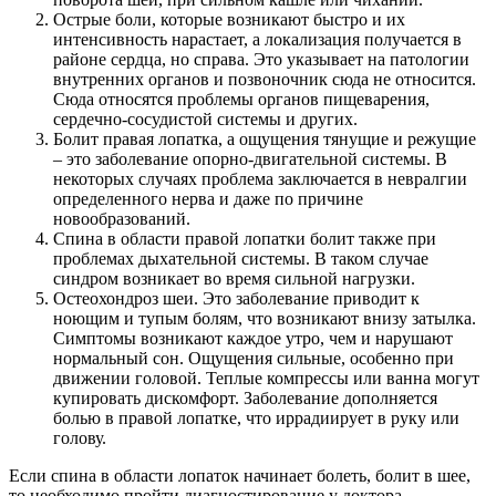
Острые боли, которые возникают быстро и их
интенсивность нарастает, а локализация получается в
районе сердца, но справа. Это указывает на патологии
внутренних органов и позвоночник сюда не относится.
Сюда относятся проблемы органов пищеварения,
сердечно-сосудистой системы и других.
Болит правая лопатка, а ощущения тянущие и режущие
– это заболевание опорно-двигательной системы. В
некоторых случаях проблема заключается в невралгии
определенного нерва и даже по причине
новообразований.
Спина в области правой лопатки болит также при
проблемах дыхательной системы. В таком случае
синдром возникает во время сильной нагрузки.
Остеохондроз шеи. Это заболевание приводит к
ноющим и тупым болям, что возникают внизу затылка.
Симптомы возникают каждое утро, чем и нарушают
нормальный сон. Ощущения сильные, особенно при
движении головой. Теплые компрессы или ванна могут
купировать дискомфорт. Заболевание дополняется
болью в правой лопатке, что иррадиирует в руку или
голову.
Если спина в области лопаток начинает болеть, болит в шее,
то необходимо пройти диагностирование у доктора.