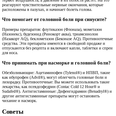
теряют воздушность, а давление в их полости растет. На это
реагируют чувствительные нервные окончания, которые
расположены в пазухах, и начинает болеть голова.
Что помогает от головной боли при синусите?
Примеры препаратов: флутиказон (Флоназа), мометазон
(Назонекс), будезонид (Ринокорт аква), триамсинолон
(Назакорт AQ), беклометазон (Беконазе AQ). Противоотечные
средства. Эти препараты имеются в свободной продаже и
отпускаются без рецепта и включают капли, таблетки и спреи
для носа.
Что принимать при насморке и головной боли?
Обезболивающие: Ацетаминофен (Tylenol®) и НПВП, такие
как ибупрофен (Advil®), могут облегчить головные боли и
лихорадку. Противоотечные: Вы можете использовать такие
лекарства, как псевдоэфедрин (Contac Cold 12 Hour® и
Sudafed®). Антигистаминные: Дифенгидрамин (Benadryl®) и
другие антигистаминные препараты могут остановить
чихание и насморк.
Советы