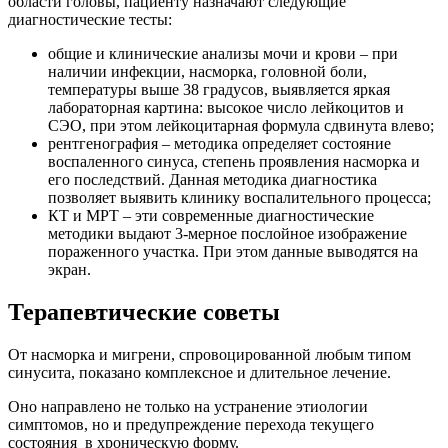
области головы, пациенту назначают следующие
диагностические тесты:
общие и клинические анализы мочи и крови – при
наличии инфекции, насморка, головной боли,
температуры выше 38 градусов, выявляется яркая
лабораторная картина: высокое число лейкоцитов и
СЭО, при этом лейкоцитарная формула сдвинута влево;
рентгенография – методика определяет состояние
воспаленного синуса, степень проявления насморка и
его последствий. Данная методика диагностика
позволяет выявить клинику воспалительного процесса;
КТ и МРТ – эти современные диагностические
методики выдают 3-мерное послойное изображение
пораженного участка. При этом данные выводятся на
экран.
Терапевтические советы
От насморка и мигрени, спровоцированной любым типом
синусита, показано комплексное и длительное лечение.
Оно направлено не только на устранение этиологии
симптомов, но и предупреждение перехода текущего
состояния в хроническую форму.