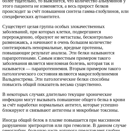
более тщательно, то выяснится, что количество альбуминов у
этого пациента не изменяется, а весь прирост белков
происходит за счёт повышения синтеза гамма-глобулинов, или
специфических аутоантител.
Существует целая группа особых злокачественных
заболеваний, при которых клетки, подвергшиеся
перерождению, образуют не метастазы, бесконтрольно
размножаясь, а начинают в очень большом количестве
синтезировать ненормальные, вредные протеины,
повышающие результат анализа. Эти белки называются
парапротеинами. Самым известным примером такого
заболевания является миеломная болезнь, которая так и
называется — парапротеинемия. Вторым примером такого
патологического состояния являются макроглобулинемия
Вальденстрема. Эти патологические белки способны
повысить общий показатель весьма существенно.
В некоторых случаях длительно текущие хронические
инфекции могут вызывать повышение общего белка в крови
за счёт наработки нормальных антител, которые успешно
блокируют и связывают антигены и микробные токсины.
Иногда общий белок в плазме повышается при массивном
разрушении эритроцитов или при гемолизе. В данном случае
гемоглобин, большую часть которого представляет глобин,