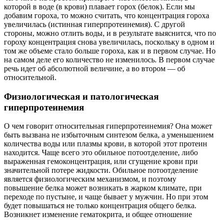
которой в воде (в крови) плавает горох (белок). Если мы
добавим гороха, то можно считать, что концентрация гороха
увеличилась (истинная гиперпротеинемия). С другой
стороны, можно отлить воды, и в результате выяснится, что по
гороху концентрация снова увеличилась, поскольку в одном и
том же объеме стало больше гороха, как и в первом случае. Но
на самом деле его количество не изменилось. В первом случае
речь идет об абсолютной величине, а во втором — об
относительной.
Физиологическая и патологическая
гиперпротеинемия
О чем говорит относительная гиперпротеинемия? Она может
быть вызвана не избыточным синтезом белка, а уменьшением
количества воды или плазмы крови, в которой этот протеин
находится. Чаще всего это обильное потоотделение, либо
выраженная гемоконцентрация, или сгущение крови при
значительной потере жидкости. Обильное потоотделение
является физиологическим механизмом, и поэтому
повышение белка может возникать в жарком климате, при
переходе по пустыне, и чаще бывает у мужчин. Но при этом
будет повышаться не только концентрация общего белка.
Возникнет изменение гематокрита, и общее отношение