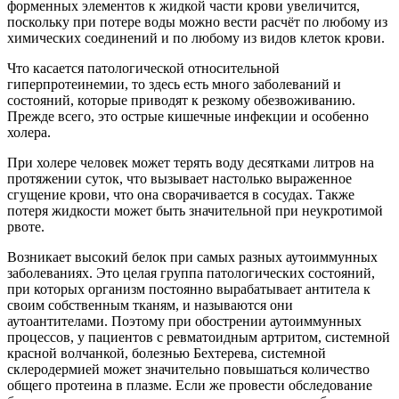
форменных элементов к жидкой части крови увеличится,
поскольку при потере воды можно вести расчёт по любому из
химических соединений и по любому из видов клеток крови.
Что касается патологической относительной
гиперпротеинемии, то здесь есть много заболеваний и
состояний, которые приводят к резкому обезвоживанию.
Прежде всего, это острые кишечные инфекции и особенно
холера.
При холере человек может терять воду десятками литров на
протяжении суток, что вызывает настолько выраженное
сгущение крови, что она сворачивается в сосудах. Также
потеря жидкости может быть значительной при неукротимой
рвоте.
Возникает высокий белок при самых разных аутоиммунных
заболеваниях. Это целая группа патологических состояний,
при которых организм постоянно вырабатывает антитела к
своим собственным тканям, и называются они
аутоантителами. Поэтому при обострении аутоиммунных
процессов, у пациентов с ревматоидным артритом, системной
красной волчанкой, болезнью Бехтерева, системной
склеродермией может значительно повышаться количество
общего протеина в плазме. Если же провести обследование