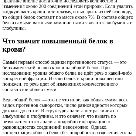
практике вполне достаточно исследовать количество и
изменения около 200 соединений этой природы. Если удалить
жидкую часть крови, или плазму, и выпарить из неё всю воду,
то общий белок составит по массе около 7%. В составе общего
белка самыми важными компонентами являются альбумины и
глобулины.
Что значит повышенный белок в
крови?
Самый первый способ оценки протеинового статуса — это
биохимический анализ крови на общий белок. При
исследовании уровня общего белка не идёт речь о какой-либо
конкретной фракции. И если белок в крови повышен или
понижен, то речь идет об изменениях количественного
состава этой общей смеси.
Ведь общий белок — это не что иное, как общая сумма всех
видов протеинов сыворотки, число разновидности которых
доходит до сотни. В структуре анализа нет различия на
альбумины и глобулины, и это означает, что выдать по
результатам этого анализа подробно информацию о
разновидностях соединений невозможно. Однако,
концентрация общего белка без подробного разделения его на