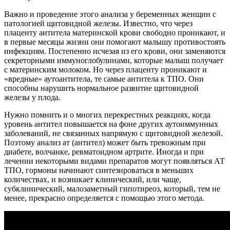
Важно и проведение этого анализа у беременных женщин с
патологией щитовидной железы. Известно, что через
плаценту антитела материнской крови свободно проникают, и
в первые месяцы жизни они помогают малышу противостоять
инфекциям. Постепенно исчезая из его крови, они заменяются
секреторными иммуноглобулинами, которые малыш получает
с материнским молоком. Но через плаценту проникают и
«вредные» аутоантитела, те самые антитела к ТПО. Они
способны нарушить нормальное развитие щитовидной
железы у плода.
Нужно помнить и о многих перекрестных реакциях, когда
уровень антител повышается на фоне других аутоиммунных
заболеваний, не связанных напрямую с щитовидной железой.
Поэтому анализ ат (антител) может быть тревожным при
диабете, волчанке, ревматоидном артрите. Иногда и при
лечении некоторыми видами препаратов могут появляться АТ
ТПО, гормоны начинают синтезироваться в меньших
количествах, и возникает клинический, или чаще,
субклинический, малозаметный гипотиреоз, который, тем не
менее, прекрасно определяется с помощью этого метода.