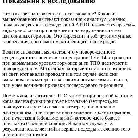
Показания к исследованию
Что означает направление на исследование? Какие из
вышесказанного вытекают показания к анализу? Конечно,
подавляющая часть исследований АТПО назначается врачом –
эндокринологом при подозрении на нарушение синтеза
щитовидных гормонов. Это тиреоидит и зоб, аутоиммунные
заболевания, при симптомах тиреоидита после родов.
Если по анализам выявляется, что у новорожденного
существуют отклонения в концентрации Т3 и Т4 в крови, то
при аномальных уровнях гормонов анти ТПО назначают и
новорожденным. Младенцам, которые только что появились
на свет, этот анализ проводят и в том случае, если они
вынашивались матерью с высокими показателями антител,
или у нее возникли признаки послеродового тиреоидита.
Помочь анализ антител к ТПО может и при неясной картине:
когда железа функционирует нормально (эутиреоз), но
почему-то она увеличилась в размерах, при внезапно
наступившем гипертиреозе или снижении уровня гормонов,
при пучеглазии (офтальмопатии), которое часто бывает
признаком базедовой болезни. В данном случае учет
результата позволяет найти верные подходы к лечению того
или иного состояния.