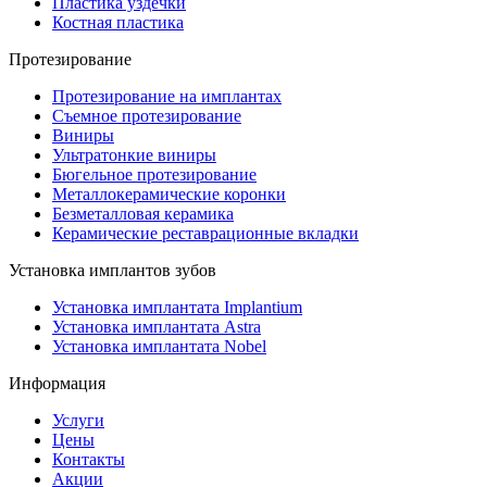
Пластика уздечки
Костная пластика
Протезирование
Протезирование на имплантах
Съемное протезирование
Виниры
Ультратонкие виниры
Бюгельное протезирование
Металлокерамические коронки
Безметалловая керамика
Керамические реставрационные вкладки
Установка имплантов зубов
Установка имплантата Implantium
Установка имплантата Astra
Установка имплантата Nobel
Информация
Услуги
Цены
Контакты
Акции