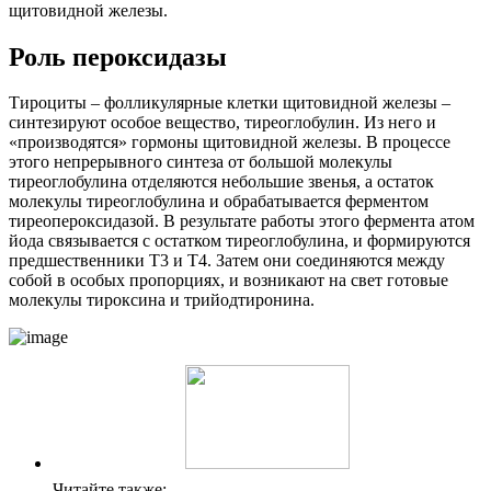
щитовидной железы.
Роль пероксидазы
Тироциты – фолликулярные клетки щитовидной железы –
синтезируют особое вещество, тиреоглобулин. Из него и
«производятся» гормоны щитовидной железы. В процессе
этого непрерывного синтеза от большой молекулы
тиреоглобулина отделяются небольшие звенья, а остаток
молекулы тиреоглобулина и обрабатывается ферментом
тиреопероксидазой. В результате работы этого фермента атом
йода связывается с остатком тиреоглобулина, и формируются
предшественники Т3 и Т4. Затем они соединяются между
собой в особых пропорциях, и возникают на свет готовые
молекулы тироксина и трийодтиронина.
Читайте также: