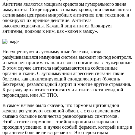
Антитела являются мощным средством гуморального звена
иммунитета. Секретируясь в плазму крови, они связываются с
активными центрами микробных антигенов или токсинов, и
блокируют их вредное действие. Антитела
высокоспецифичны. Каждый вид антител блокирует
антигены, подходя к ним, как «ключ к замку».
Но существуют и аутоиммунные болезни, когда
разбушевавшаяся иммунная система выходит из-под контроля,
и начинает принимать ткани своего организма за чужеродные.
В этом случае антитела набрасываются на собственные
органы и ткани. С аутоиммунной агрессией связаны такие
болезни, как анкилозирующий спондилоартрит (болезнь
Бехтерева), ревматоидный артрит и многие другие страдания.
К разряду аутоантител относятся и антитела к тиреоидной
пероксидазе, или АТ ТПО.
В самом начале было сказано, что гормоны щитовидной
железы регулируют основной обмен, а с его изменением
связано большое количество разнообразных симптомов.
Чтобы синтез гормонов – трийодтиронина и тироксина
проходил успешно, и нужен особый фермент, который нигде в
организме больше не встречается. Это пероксидаза