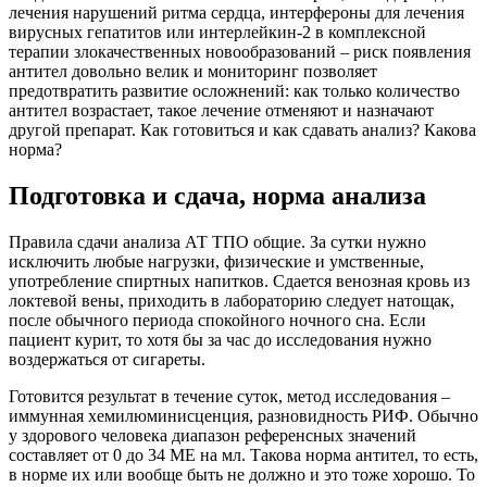
лечения нарушений ритма сердца, интерфероны для лечения
вирусных гепатитов или интерлейкин-2 в комплексной
терапии злокачественных новообразований – риск появления
антител довольно велик и мониторинг позволяет
предотвратить развитие осложнений: как только количество
антител возрастает, такое лечение отменяют и назначают
другой препарат. Как готовиться и как сдавать анализ? Какова
норма?
Подготовка и сдача, норма анализа
Правила сдачи анализа АТ ТПО общие. За сутки нужно
исключить любые нагрузки, физические и умственные,
употребление спиртных напитков. Сдается венозная кровь из
локтевой вены, приходить в лабораторию следует натощак,
после обычного периода спокойного ночного сна. Если
пациент курит, то хотя бы за час до исследования нужно
воздержаться от сигареты.
Готовится результат в течение суток, метод исследования –
иммунная хемилюминисценция, разновидность РИФ. Обычно
у здорового человека диапазон референсных значений
составляет от 0 до 34 МЕ на мл. Такова норма антител, то есть,
в норме их или вообще быть не должно и это тоже хорошо. То