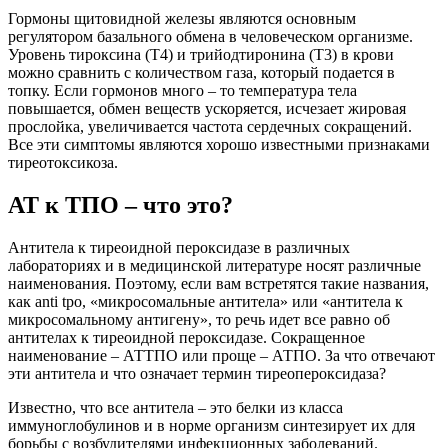
Гормоны щитовидной железы являются основным
регулятором базального обмена в человеческом организме.
Уровень тироксина (Т4) и трийодтиронина (Т3) в крови
можно сравнить с количеством газа, который подается в
топку. Если гормонов много – то температура тела
повышается, обмен веществ ускоряется, исчезает жировая
прослойка, увеличивается частота сердечных сокращений.
Все эти симптомы являются хорошо известными признаками
тиреотоксикоза.
АТ к ТПО – что это?
Антитела к тиреоидной пероксидазе в различных
лабораториях и в медицинской литературе носят различные
наименования. Поэтому, если вам встретятся такие названия,
как anti tpo, «микросомальные антитела» или «антитела к
микросомальному антигену», то речь идет все равно об
антителах к тиреоидной пероксидазе. Сокращенное
наименование – АТТПО или проще – АТПО. За что отвечают
эти антитела и что означает термин тиреопероксидаза?
Известно, что все антитела – это белки из класса
иммуноглобулинов и в норме организм синтезирует их для
борьбы с возбудителями инфекционных заболеваний.