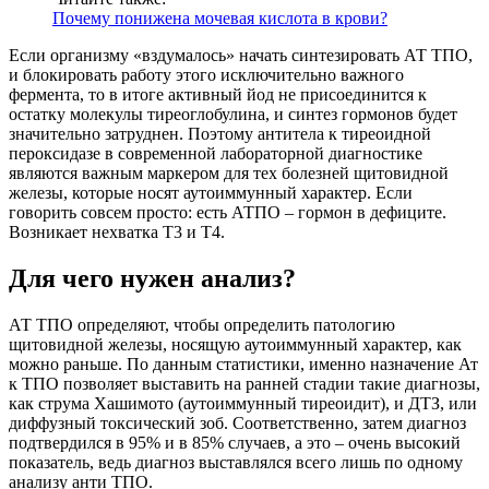
Почему понижена мочевая кислота в крови?
Если организму «вздумалось» начать синтезировать АТ ТПО,
и блокировать работу этого исключительно важного
фермента, то в итоге активный йод не присоединится к
остатку молекулы тиреоглобулина, и синтез гормонов будет
значительно затруднен. Поэтому антитела к тиреоидной
пероксидазе в современной лабораторной диагностике
являются важным маркером для тех болезней щитовидной
железы, которые носят аутоиммунный характер. Если
говорить совсем просто: есть АТПО – гормон в дефиците.
Возникает нехватка Т3 и Т4.
Для чего нужен анализ?
АТ ТПО определяют, чтобы определить патологию
щитовидной железы, носящую аутоиммунный характер, как
можно раньше. По данным статистики, именно назначение Ат
к ТПО позволяет выставить на ранней стадии такие диагнозы,
как струма Хашимото (аутоиммунный тиреоидит), и ДТЗ, или
диффузный токсический зоб. Соответственно, затем диагноз
подтвердился в 95% и в 85% случаев, а это – очень высокий
показатель, ведь диагноз выставлялся всего лишь по одному
анализу анти ТПО.