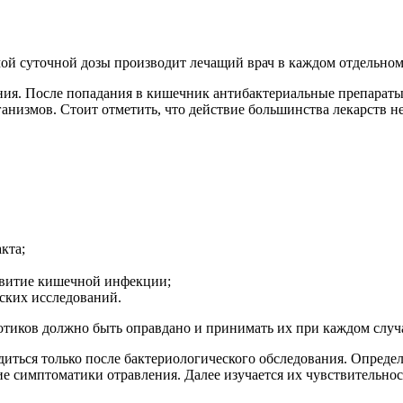
мой суточной дозы производит лечащий врач в каждом отдельном
ия. После попадания в кишечник антибактериальные препараты д
низмов. Стоит отметить, что действие большинства лекарств неи
кта;
звитие кишечной инфекции;
ских исследований.
отиков должно быть оправдано и принимать их при каждом случ
иться только после бактериологического обследования. Определ
е симптоматики отравления. Далее изучается их чувствительнос