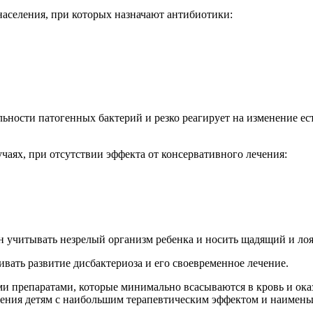
аселения, при которых назначают антибиотики:
льности патогенных бактерий и резко реагирует на изменение е
чаях, при отсутствии эффекта от консервативного лечения:
 учитывать незрелый организм ребенка и носить щадящий и ло
вать развитие дисбактериоза и его своевременное лечение.
и препаратами, которые минимально всасываются в кровь и ок
ления детям с наибольшим терапевтическим эффектом и наимень