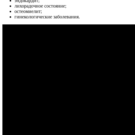
эндокардит;
лихорадочное состояние;
остеомиелит;
гинекологические заболевания.