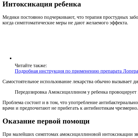
Интоксикация ребенка
Медики постоянно подчеркивают, что терапия простудных заб
когда симптоматические меры не дают желаемого эффекта.
Читайте также:
Подробная инструкция по применению препарата Лопер
Самостоятельное использование лекарства обычно вызывает д
Передозировка Амоксициллином у ребенка провоцирует п
Проблема состоит и в том, что употребление антибактериальн
врачи и предпочитают не прибегать к антибиотикам чрезмерно
Оказание первой помощи
При малейших симптомах амоксициллиновой интоксикации зво