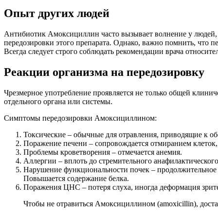
Опыт других людей
Антибиотик Амоксициллин часто вызывает волнение у людей, 
передозировки этого препарата. Однако, важно помнить, что 
Всегда следует строго соблюдать рекомендации врача относит
Реакции организма на передозировку
Чрезмерное употребление проявляется не только общей клини
отдельного органа или системы.
Симптомы передозировки Амоксициллином:
Токсические – обычные для отравления, приводящие к о
Поражение печени – сопровождается отмиранием клеток,
Проблемы кроветворения – отмечается анемия.
Аллергии – вплоть до стремительного анафилактического
Нарушение функциональности почек – продолжительное 
Повышается содержание белка.
Поражения ЦНС – потеря слуха, иногда деформация зрите
Чтобы не отравиться Амоксициллином (amoxicillin), дост