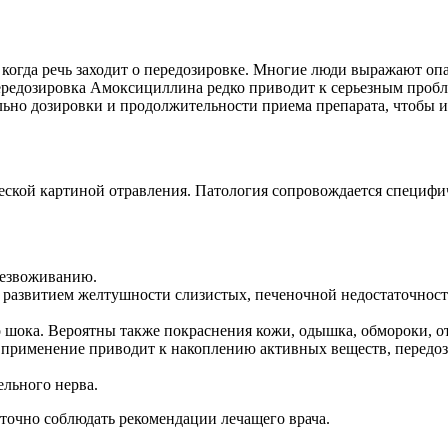
когда речь заходит о передозировке. Многие люди выражают о
передозировка Амоксициллина редко приводит к серьезным проб
ельно дозировки и продолжительности приема препарата, чтобы 
ческой картиной отравления. Патология сопровождается специф
безвоживанию.
 развитием желтушности слизистых, печеночной недостаточност
 шока. Вероятны также покраснения кожи, одышка, обмороки, о
применение приводит к накоплению активных веществ, передоз
льного нерва.
аточно соблюдать рекомендации лечащего врача.