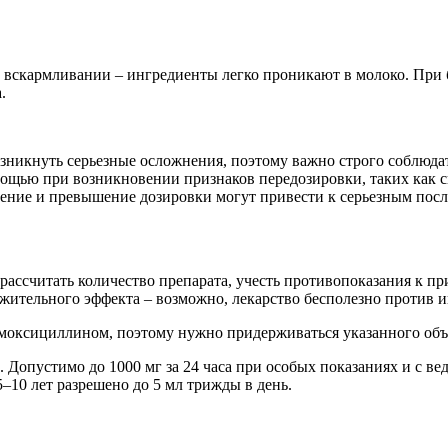
скармливании – ингредиенты легко проникают в молоко. При бе
.
никнуть серьезные осложнения, поэтому важно строго соблюдат
щью при возникновении признаков передозировки, таких как сил
ение и превышение дозировки могут привести к серьезным после
ассчитать количество препарата, учесть противопоказания к при
жительного эффекта – возможно, лекарство бесполезно против 
моксициллином, поэтому нужно придерживаться указанного объ
. Допустимо до 1000 мг за 24 часа при особых показаниях и с ве
–10 лет разрешено до 5 мл трижды в день.